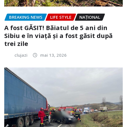
BREAKING NEWS
LIFE STYLE
NAŢIONAL
A fost GĂSIT! Băiatul de 5 ani din
Sibiu e în viață și a fost găsit după
trei zile
clujazi
mai 13, 2026