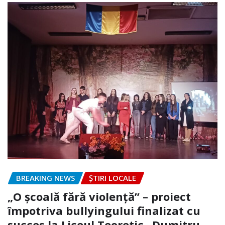
BREAKING NEWS
ȘTIRI LOCALE
„O școală fără violență” – proiect
împotriva bullyingului finalizat cu
succes la Liceul Teoretic „Dumitru