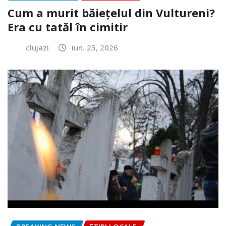
Cum a murit băiețelul din Vultureni?
Era cu tatăl în cimitir
clujazi
iun. 25, 2026