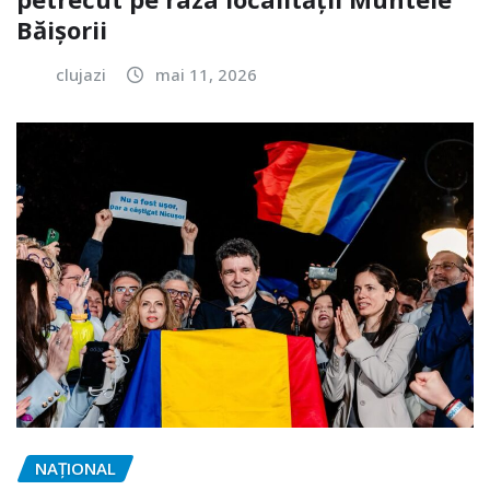
Băișorii
clujazi
mai 11, 2026
NAŢIONAL