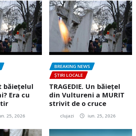
BREAKING NEWS
ȘTIRI LOCALE
 băiețelul
TRAGEDIE. Un băiețel
i? Era cu
din Vultureni a MURIT
tir
strivit de o cruce
un. 25, 2026
clujazi
iun. 25, 2026