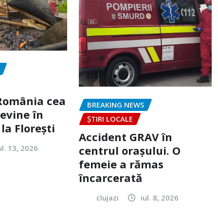
„România cea
BREAKING NEWS
evine în
ȘTIRI LOCALE
la Florești
Accident GRAV în
ul. 13, 2026
centrul orașului. O
femeie a rămas
încarcerată
clujazi
iul. 8, 2026