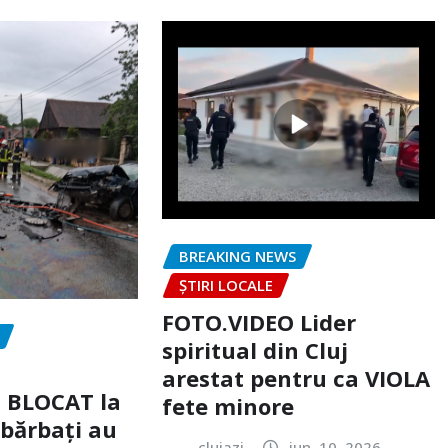
BREAKING NEWS
ȘTIRI LOCALE
FOTO.VIDEO Lider
spiritual din Cluj
arestat pentru ca VIOLA
c BLOCAT la
fete minore
 bărbați au
clujazi
iun. 10, 2026