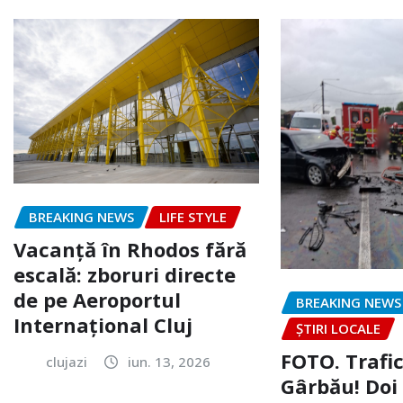
BREAKING NEWS
LIFE STYLE
Vacanță în Rhodos fără
escală: zboruri directe
de pe Aeroportul
BREAKING NEWS
Internațional Cluj
ȘTIRI LOCALE
FOTO. Trafi
clujazi
iun. 13, 2026
Gârbău! Doi