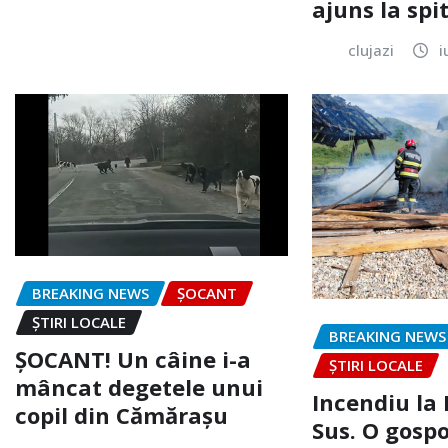
ajuns la spi
clujazi
i
BREAKING NEWS
ȘOCANT
ȘTIRI LOCALE
BREAKING NEWS
ȘOCANT! Un câine i-a
ȘTIRI LOCALE
mâncat degetele unui
Incendiu la
copil din Cămărașu
Sus. O gospo