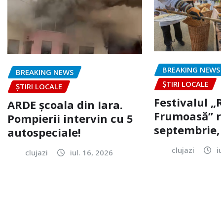
BREAKING NEWS
BREAKING NEWS
ȘTIRI LOCALE
ȘTIRI LOCALE
Festivalul 
ARDE școala din Iara.
Frumoasă” r
Pompierii intervin cu 5
septembrie, 
autospeciale!
clujazi
i
clujazi
iul. 16, 2026