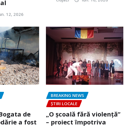
tal
un. 12, 2026
BREAKING NEWS
ȘTIRI LOCALE
 Bogata de
„O școală fără violență”
dărie a fost
– proiect împotriva