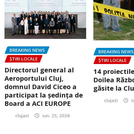
BREAKING NEWS
BREAKING NEWS
ȘTIRI LOCALE
ȘTIRI LOCALE
Directorul general al
14 proiectile
Aeroportului Cluj,
Doilea Răzb
domnul David Ciceo a
găsite la Clu
participat la ședința de
clujazi
i
Board a ACI EUROPE
clujazi
iun. 25, 2026