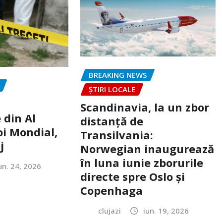
BREAKING NEWS
ȘTIRI LOCALE
Scandinavia, la un zbor
 din Al
distanță de
oi Mondial,
Transilvania:
j
Norwegian inaugurează
în luna iunie zborurile
un. 24, 2026
directe spre Oslo și
Copenhaga
clujazi
iun. 19, 2026