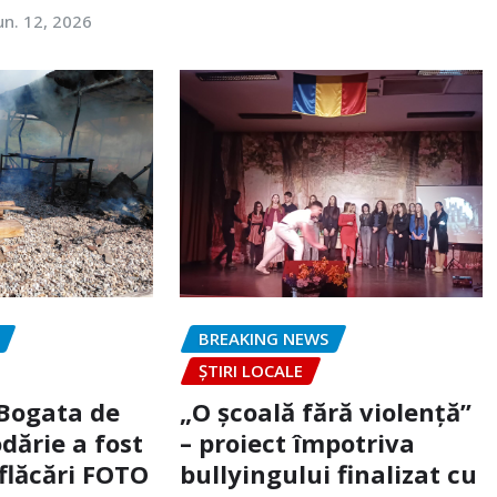
un. 12, 2026
BREAKING NEWS
ȘTIRI LOCALE
 Bogata de
„O școală fără violență”
dărie a fost
– proiect împotriva
flăcări FOTO
bullyingului finalizat cu