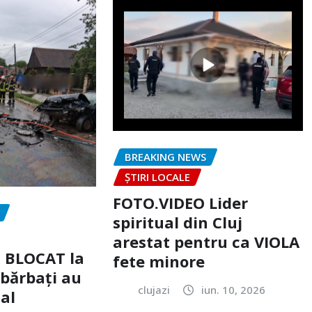
BREAKING NEWS
ȘTIRI LOCALE
FOTO.VIDEO Lider
spiritual din Cluj
arestat pentru ca VIOLA
c BLOCAT la
fete minore
 bărbați au
clujazi
iun. 10, 2026
tal