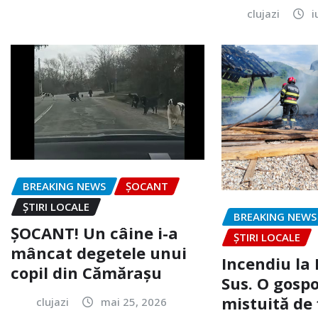
clujazi
i
BREAKING NEWS
ȘOCANT
ȘTIRI LOCALE
BREAKING NEWS
ȘOCANT! Un câine i-a
ȘTIRI LOCALE
mâncat degetele unui
Incendiu la
copil din Cămărașu
Sus. O gospo
mistuită de 
clujazi
mai 25, 2026