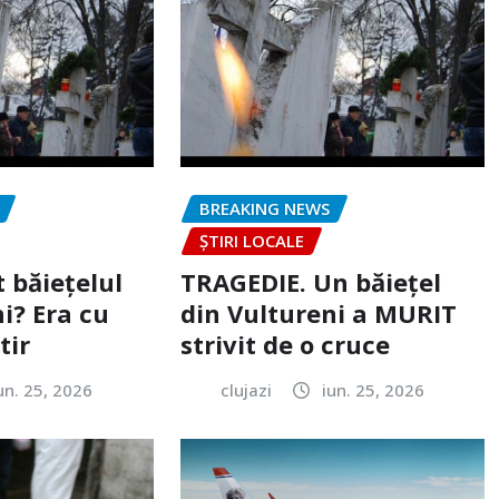
BREAKING NEWS
ȘTIRI LOCALE
 băiețelul
TRAGEDIE. Un băiețel
i? Era cu
din Vultureni a MURIT
tir
strivit de o cruce
un. 25, 2026
clujazi
iun. 25, 2026