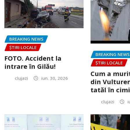
BREAKING NEWS
ȘTIRI LOCALE
BREAKING NEWS
FOTO. Accident la
ȘTIRI LOCALE
intrare în Gilău!
Cum a murit
clujazi
iun. 30, 2026
din Vulturen
tatăl în cimi
clujazi
i