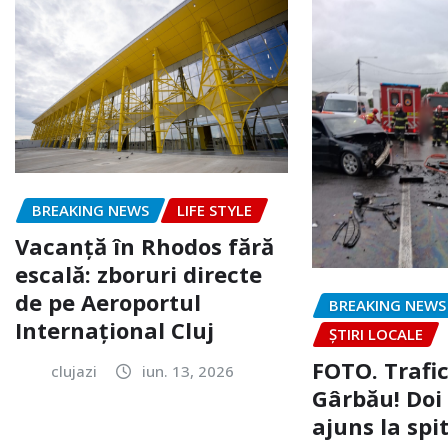
BREAKING NEWS
LIFE STYLE
Vacanță în Rhodos fără
escală: zboruri directe
de pe Aeroportul
BREAKING NEWS
Internațional Cluj
ȘTIRI LOCALE
FOTO. Trafi
clujazi
iun. 13, 2026
Gârbău! Doi
ajuns la spi