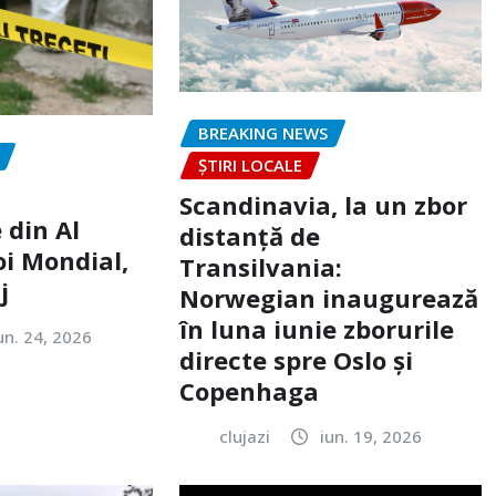
BREAKING NEWS
ȘTIRI LOCALE
Scandinavia, la un zbor
 din Al
distanță de
oi Mondial,
Transilvania:
j
Norwegian inaugurează
în luna iunie zborurile
un. 24, 2026
directe spre Oslo și
Copenhaga
clujazi
iun. 19, 2026