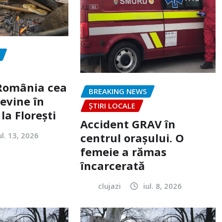
„România cea
BREAKING NEWS
evine în
ȘTIRI LOCALE
la Florești
Accident GRAV în
ul. 13, 2026
centrul orașului. O
femeie a rămas
încarcerată
clujazi
iul. 8, 2026