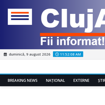
Skip
duminică, 9 august 2026
11:52:09 AM
to
content
BREAKING NEWS
NAŢIONAL
EXTERNE
ȘTI