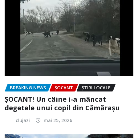
BREAKING NEWS
ȘOCANT
ȘTIRI LOCALE
ȘOCANT! Un câine i-a mâncat
degetele unui copil din Cămărașu
clujazi
mai 25, 2026