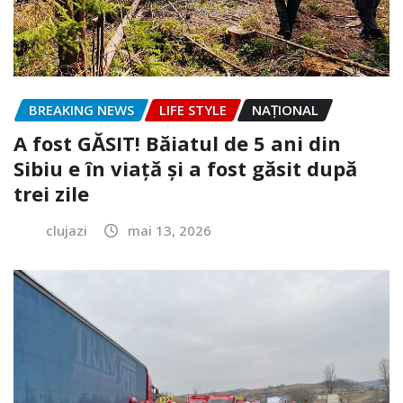
BREAKING NEWS
LIFE STYLE
NAŢIONAL
A fost GĂSIT! Băiatul de 5 ani din
Sibiu e în viață și a fost găsit după
trei zile
clujazi
mai 13, 2026