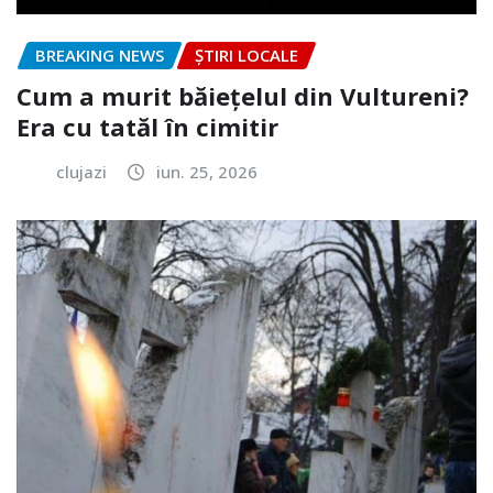
BREAKING NEWS
ȘTIRI LOCALE
Cum a murit băiețelul din Vultureni?
Era cu tatăl în cimitir
clujazi
iun. 25, 2026