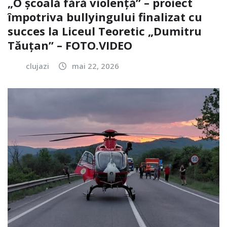
„O școală fără violență” – proiect
împotriva bullyingului finalizat cu
succes la Liceul Teoretic „Dumitru
Tăuțan” – FOTO.VIDEO
clujazi
mai 22, 2026