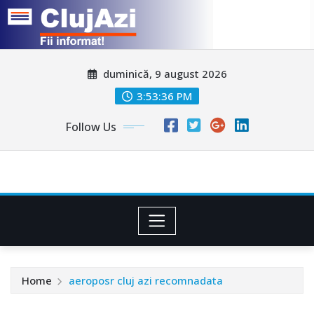
Skip
duminică, 9 august 2026
to
content
3:53:39 PM
Follow Us
Home
aeroposr cluj azi recomnadata