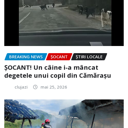
BREAKING NEWS
ȘOCANT
ȘTIRI LOCALE
ȘOCANT! Un câine i-a mâncat
degetele unui copil din Cămărașu
clujazi
mai 25, 2026