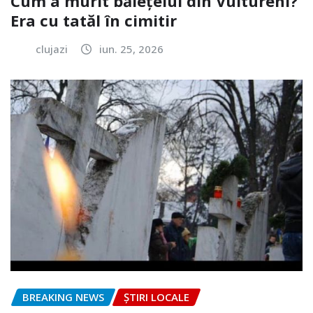
Cum a murit băiețelul din Vultureni?
Era cu tatăl în cimitir
clujazi
iun. 25, 2026
BREAKING NEWS
ȘTIRI LOCALE