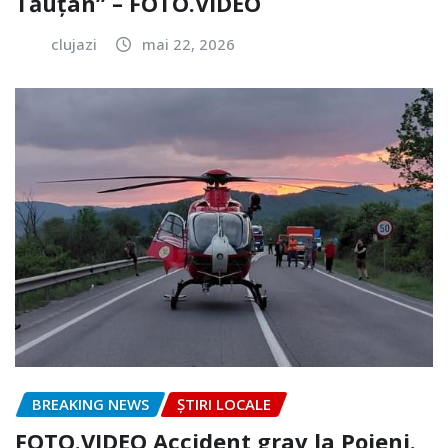
Tăuțan” – FOTO.VIDEO
clujazi
mai 22, 2026
BREAKING NEWS
ȘTIRI LOCALE
FOTO.VIDEO Accident grav la Poieni.