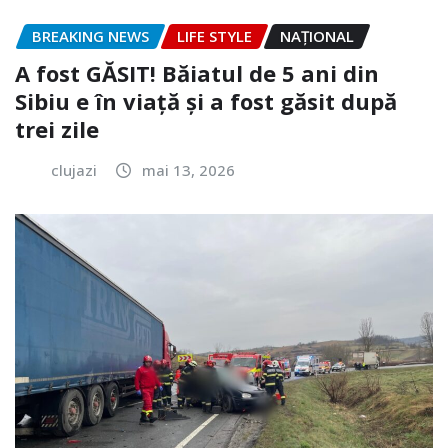
BREAKING NEWS
LIFE STYLE
NAŢIONAL
A fost GĂSIT! Băiatul de 5 ani din
Sibiu e în viață și a fost găsit după
trei zile
clujazi
mai 13, 2026