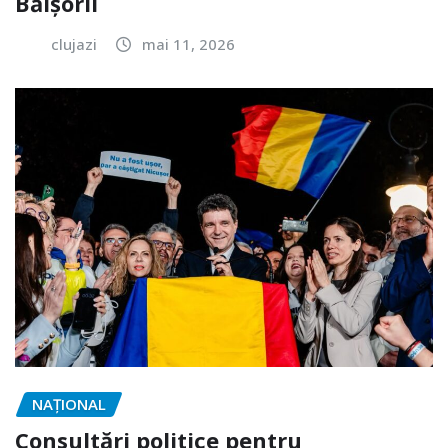
Băișorii
clujazi
mai 11, 2026
NAŢIONAL
Consultări politice pentru