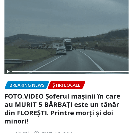
BREAKING NEWS
ȘTIRI LOCALE
FOTO.VIDEO Șoferul mașinii în care
au MURIT 5 BĂRBAȚI este un tânăr
din FLOREȘTI. Printre morți și doi
minori!
clujazi
mart. 30, 2026