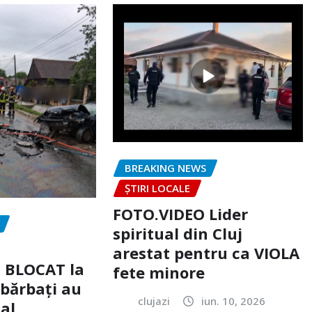
BREAKING NEWS
ȘTIRI LOCALE
FOTO.VIDEO Lider
spiritual din Cluj
arestat pentru ca VIOLA
c BLOCAT la
fete minore
 bărbați au
clujazi
iun. 10, 2026
tal