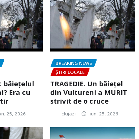
BREAKING NEWS
ȘTIRI LOCALE
 băiețelul
TRAGEDIE. Un băiețel
i? Era cu
din Vultureni a MURIT
tir
strivit de o cruce
un. 25, 2026
clujazi
iun. 25, 2026