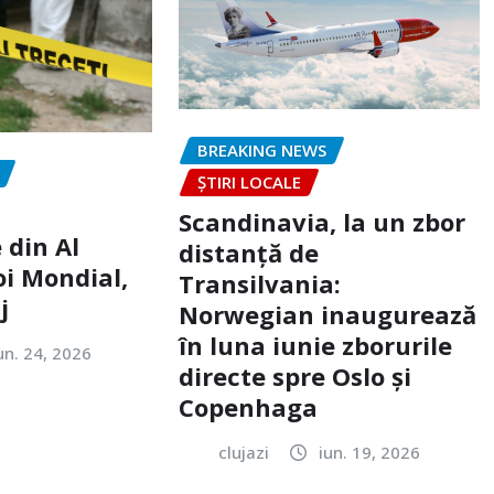
BREAKING NEWS
ȘTIRI LOCALE
Scandinavia, la un zbor
 din Al
distanță de
oi Mondial,
Transilvania:
j
Norwegian inaugurează
în luna iunie zborurile
un. 24, 2026
directe spre Oslo și
Copenhaga
clujazi
iun. 19, 2026