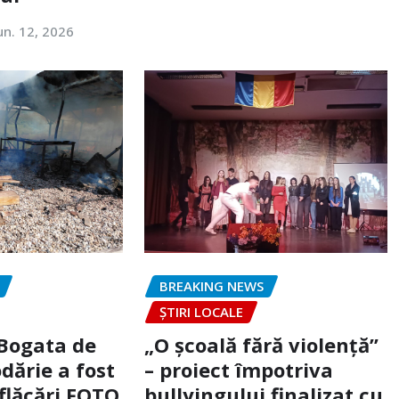
un. 12, 2026
BREAKING NEWS
ȘTIRI LOCALE
 Bogata de
„O școală fără violență”
dărie a fost
– proiect împotriva
flăcări FOTO
bullyingului finalizat cu