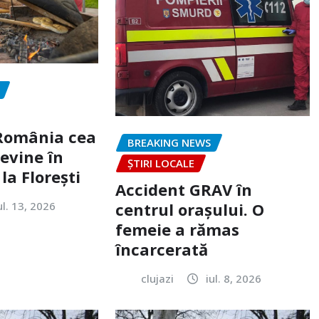
„România cea
BREAKING NEWS
evine în
ȘTIRI LOCALE
la Florești
Accident GRAV în
ul. 13, 2026
centrul orașului. O
femeie a rămas
încarcerată
clujazi
iul. 8, 2026