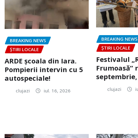
BREAKING NEWS
BREAKING NEWS
ȘTIRI LOCALE
ȘTIRI LOCALE
Festivalul 
ARDE școala din Iara.
Frumoasă” r
Pompierii intervin cu 5
septembrie, 
autospeciale!
clujazi
i
clujazi
iul. 16, 2026