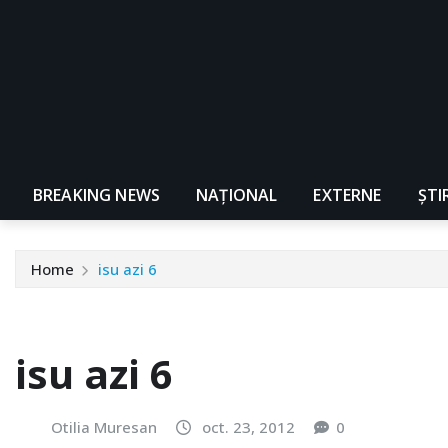
BREAKING NEWS
NAŢIONAL
EXTERNE
ȘTI
Home
isu azi 6
isu azi 6
Otilia Muresan
oct. 23, 2012
0