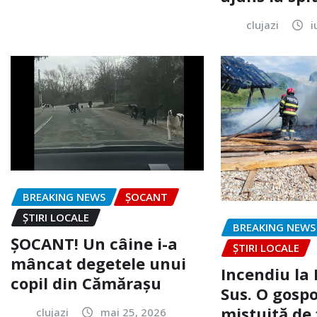
clujazi
i
BREAKING NEWS
ȘOCANT
ȘTIRI LOCALE
BREAKING NEWS
ȘOCANT! Un câine i-a
ȘTIRI LOCALE
mâncat degetele unui
Incendiu la
copil din Cămărașu
Sus. O gospo
mistuită de 
clujazi
mai 25, 2026