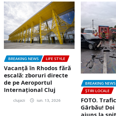
BREAKING NEWS
LIFE STYLE
Vacanță în Rhodos fără
escală: zboruri directe
de pe Aeroportul
BREAKING NEWS
Internațional Cluj
ȘTIRI LOCALE
FOTO. Trafi
clujazi
iun. 13, 2026
Gârbău! Doi
ajuns la spi