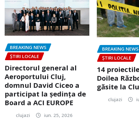
BREAKING NEWS
BREAKING NEWS
ȘTIRI LOCALE
ȘTIRI LOCALE
Directorul general al
14 proiectile
Aeroportului Cluj,
Doilea Răzb
domnul David Ciceo a
găsite la Clu
participat la ședința de
clujazi
i
Board a ACI EUROPE
clujazi
iun. 25, 2026