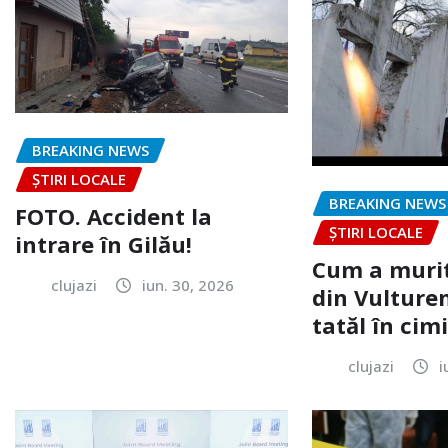
BREAKING NEWS
ȘTIRI LOCALE
BREAKING NEWS
FOTO. Accident la
ȘTIRI LOCALE
intrare în Gilău!
Cum a murit
clujazi
iun. 30, 2026
din Vulturen
tatăl în cimi
clujazi
i