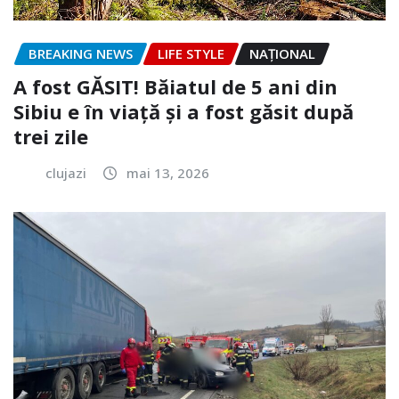
BREAKING NEWS
LIFE STYLE
NAŢIONAL
A fost GĂSIT! Băiatul de 5 ani din
Sibiu e în viață și a fost găsit după
trei zile
clujazi
mai 13, 2026