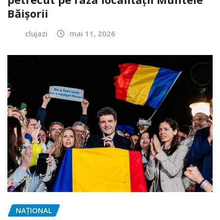
Băișorii
clujazi
mai 11, 2026
NAŢIONAL