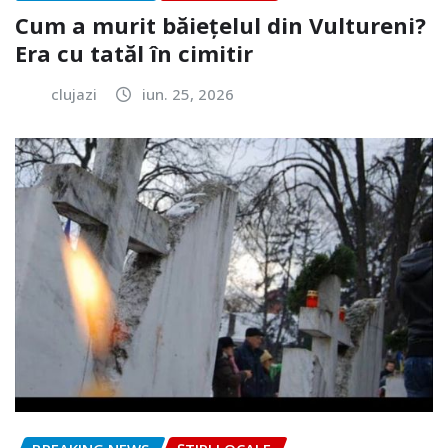
Cum a murit băiețelul din Vultureni?
Era cu tatăl în cimitir
clujazi
iun. 25, 2026