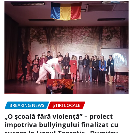
BREAKING NEWS
ȘTIRI LOCALE
„O școală fără violență” – proiect
împotriva bullyingului finalizat cu
succes la Liceul Teoretic „Dumitru