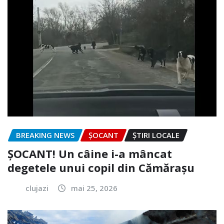
BREAKING NEWS
ȘOCANT
ȘTIRI LOCALE
ȘOCANT! Un câine i-a mâncat
degetele unui copil din Cămărașu
clujazi
mai 25, 2026