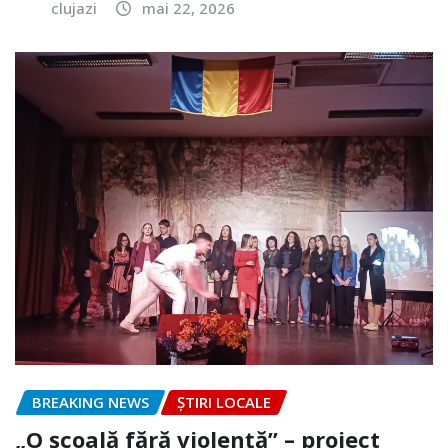
clujazi
mai 22, 2026
BREAKING NEWS
ȘTIRI LOCALE
„O școală fără violență” – proiect