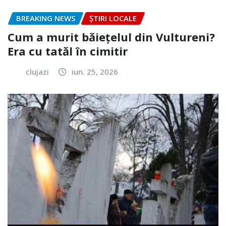
BREAKING NEWS
ȘTIRI LOCALE
Cum a murit băiețelul din Vultureni?
Era cu tatăl în cimitir
clujazi
iun. 25, 2026