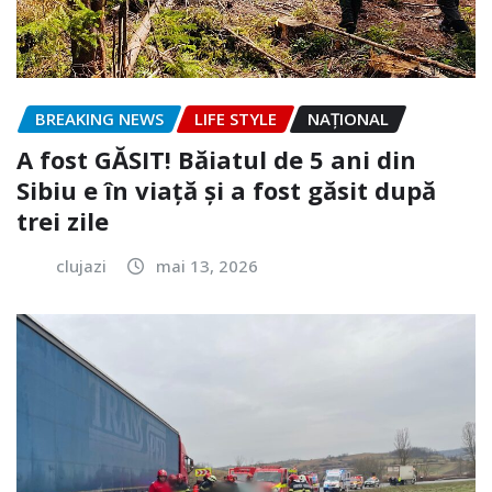
BREAKING NEWS
LIFE STYLE
NAŢIONAL
A fost GĂSIT! Băiatul de 5 ani din
Sibiu e în viață și a fost găsit după
trei zile
clujazi
mai 13, 2026