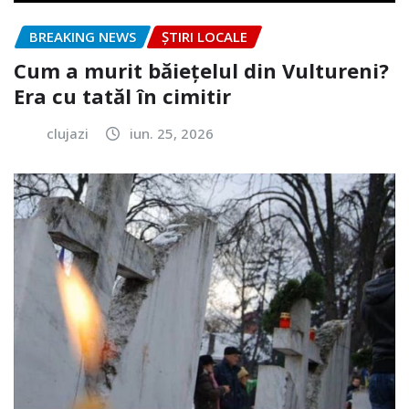
BREAKING NEWS
ȘTIRI LOCALE
Cum a murit băiețelul din Vultureni?
Era cu tatăl în cimitir
clujazi
iun. 25, 2026