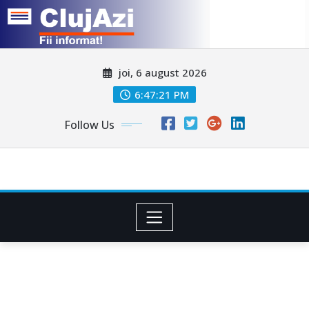
Skip
joi, 6 august 2026
to
content
6:47:24 PM
Follow Us