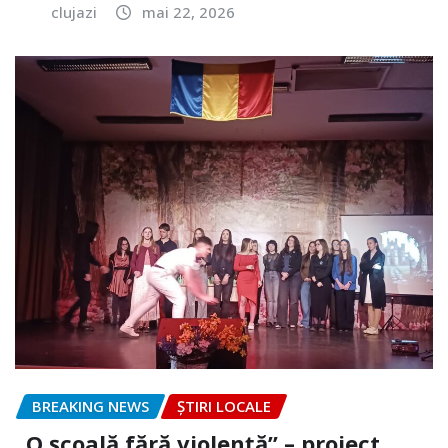
clujazi
mai 22, 2026
BREAKING NEWS
ȘTIRI LOCALE
„O școală fără violență” – proiect