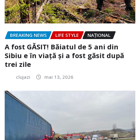
BREAKING NEWS
LIFE STYLE
NAŢIONAL
A fost GĂSIT! Băiatul de 5 ani din
Sibiu e în viață și a fost găsit după
trei zile
clujazi
mai 13, 2026