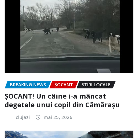
BREAKING NEWS
ȘOCANT
ȘTIRI LOCALE
ȘOCANT! Un câine i-a mâncat
degetele unui copil din Cămărașu
clujazi
mai 25, 2026