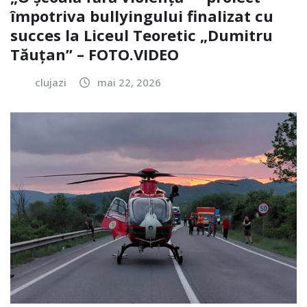
împotriva bullyingului finalizat cu
succes la Liceul Teoretic „Dumitru
Tăuțan” – FOTO.VIDEO
clujazi
mai 22, 2026