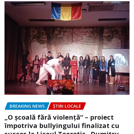
BREAKING NEWS
ȘTIRI LOCALE
„O școală fără violență” – proiect
împotriva bullyingului finalizat cu
succes la Liceul Teoretic „Dumitru