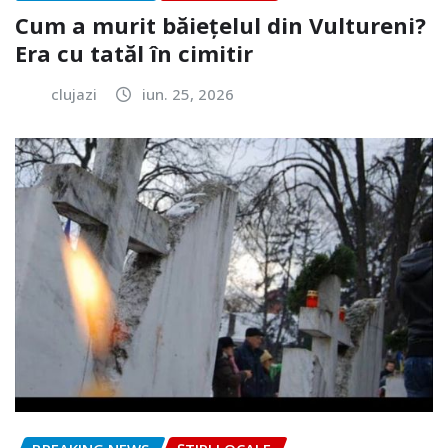
Cum a murit băiețelul din Vultureni?
Era cu tatăl în cimitir
clujazi
iun. 25, 2026