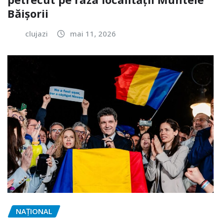
Băișorii
clujazi
mai 11, 2026
NAŢIONAL