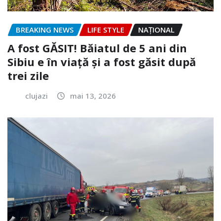
BREAKING NEWS
LIFE STYLE
NAŢIONAL
A fost GĂSIT! Băiatul de 5 ani din
Sibiu e în viață și a fost găsit după
trei zile
clujazi
mai 13, 2026