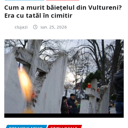
Cum a murit băiețelul din Vultureni?
Era cu tatăl în cimitir
clujazi
iun. 25, 2026