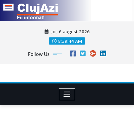
Skip
joi, 6 august 2026
to
content
8:39:47 AM
Follow Us