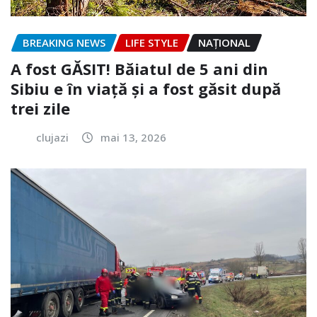
BREAKING NEWS
LIFE STYLE
NAŢIONAL
A fost GĂSIT! Băiatul de 5 ani din
Sibiu e în viață și a fost găsit după
trei zile
clujazi
mai 13, 2026