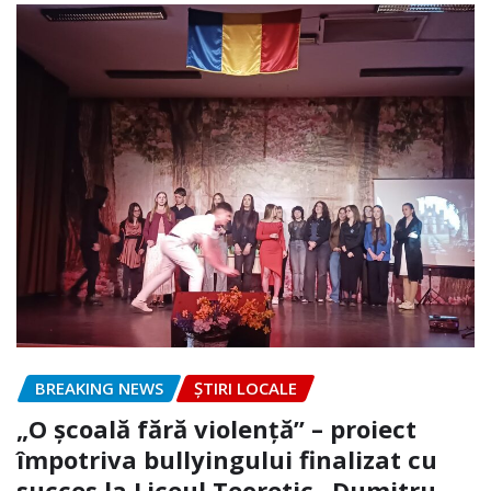
BREAKING NEWS
ȘTIRI LOCALE
„O școală fără violență” – proiect
împotriva bullyingului finalizat cu
succes la Liceul Teoretic „Dumitru