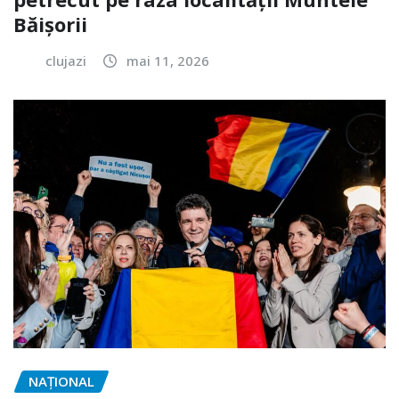
Băișorii
clujazi
mai 11, 2026
NAŢIONAL