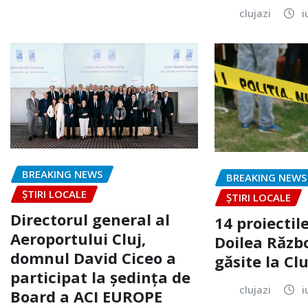
clujazi
i
BREAKING NEWS
BREAKING NEWS
ȘTIRI LOCALE
ȘTIRI LOCALE
Directorul general al
14 proiectile
Aeroportului Cluj,
Doilea Răzb
domnul David Ciceo a
găsite la Clu
participat la ședința de
clujazi
i
Board a ACI EUROPE