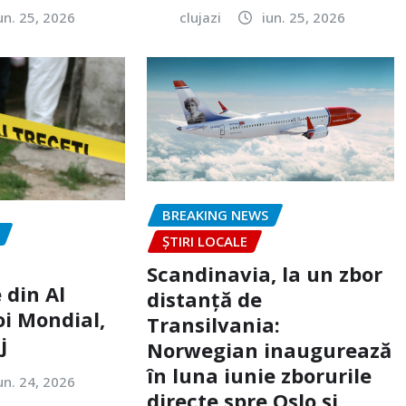
un. 25, 2026
clujazi
iun. 25, 2026
BREAKING NEWS
ȘTIRI LOCALE
Scandinavia, la un zbor
 din Al
distanță de
oi Mondial,
Transilvania:
j
Norwegian inaugurează
în luna iunie zborurile
un. 24, 2026
directe spre Oslo și