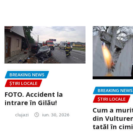
BREAKING NEWS
ȘTIRI LOCALE
BREAKING NEWS
FOTO. Accident la
ȘTIRI LOCALE
intrare în Gilău!
Cum a murit
clujazi
iun. 30, 2026
din Vulturen
tatăl în cimi