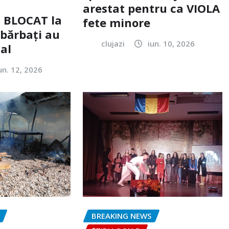
arestat pentru ca VIOLA
c BLOCAT la
fete minore
 bărbați au
clujazi
iun. 10, 2026
tal
un. 12, 2026
BREAKING NEWS