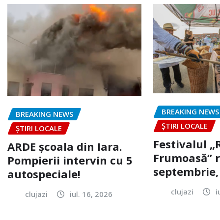
BREAKING NEWS
BREAKING NEWS
ȘTIRI LOCALE
ȘTIRI LOCALE
Festivalul 
ARDE școala din Iara.
Frumoasă” r
Pompierii intervin cu 5
septembrie, 
autospeciale!
clujazi
i
clujazi
iul. 16, 2026