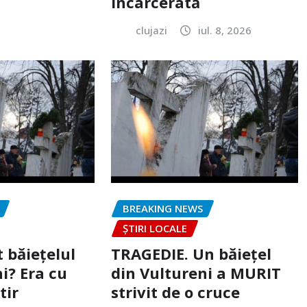
încarcerată
clujazi
iul. 8, 2026
BREAKING NEWS
ȘTIRI LOCALE
 băiețelul
TRAGEDIE. Un băiețel
i? Era cu
din Vultureni a MURIT
tir
strivit de o cruce