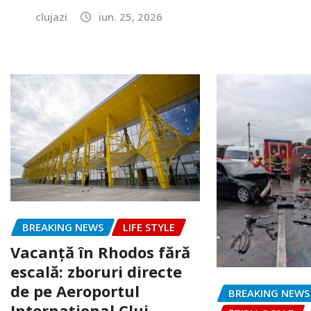
clujazi
iun. 25, 2026
BREAKING NEWS
LIFE STYLE
Vacanță în Rhodos fără
escală: zboruri directe
de pe Aeroportul
BREAKING NEWS
Internațional Cluj