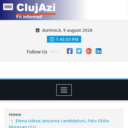
Skip
duminică, 9 august 2026
to
content
1:43:06 PM
Follow Us
Home
Elena Udrea lansarea candidaturii, Foto Otilia
Muresan (22)