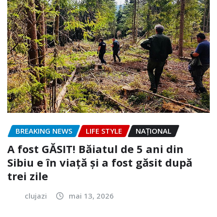
BREAKING NEWS
LIFE STYLE
NAŢIONAL
A fost GĂSIT! Băiatul de 5 ani din
Sibiu e în viață și a fost găsit după
trei zile
clujazi
mai 13, 2026