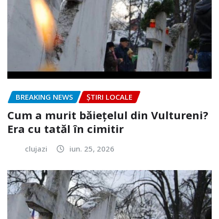
BREAKING NEWS
ȘTIRI LOCALE
Cum a murit băiețelul din Vultureni?
Era cu tatăl în cimitir
clujazi
iun. 25, 2026