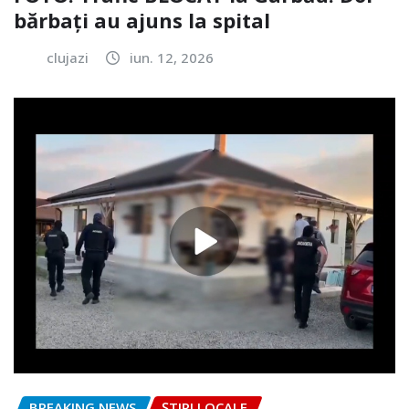
bărbați au ajuns la spital
clujazi
iun. 12, 2026
BREAKING NEWS
ȘTIRI LOCALE