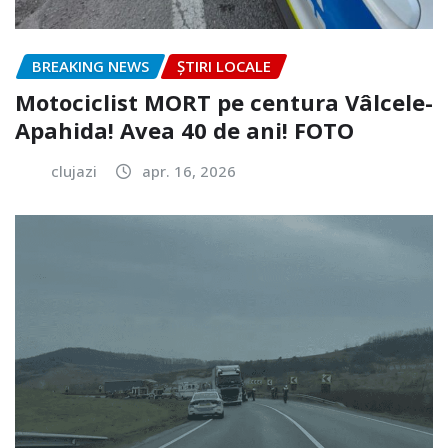
BREAKING NEWS
ȘTIRI LOCALE
Motociclist MORT pe centura Vâlcele-
Apahida! Avea 40 de ani! FOTO
clujazi
apr. 16, 2026