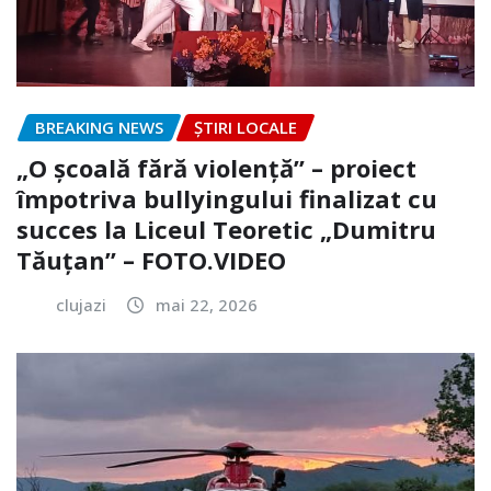
BREAKING NEWS
ȘTIRI LOCALE
„O școală fără violență” – proiect
împotriva bullyingului finalizat cu
succes la Liceul Teoretic „Dumitru
Tăuțan” – FOTO.VIDEO
clujazi
mai 22, 2026