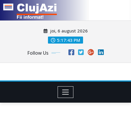
Skip
joi, 6 august 2026
to
content
5:17:45 PM
Follow Us