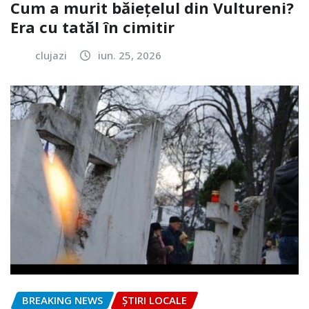
Cum a murit băiețelul din Vultureni?
Era cu tatăl în cimitir
clujazi
iun. 25, 2026
BREAKING NEWS
ȘTIRI LOCALE