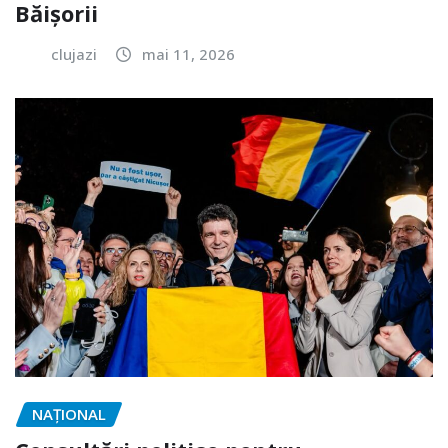
Băișorii
clujazi
mai 11, 2026
NAŢIONAL