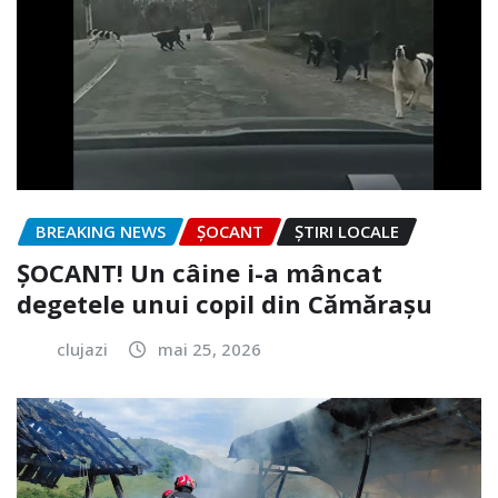
BREAKING NEWS
ȘOCANT
ȘTIRI LOCALE
ȘOCANT! Un câine i-a mâncat
degetele unui copil din Cămărașu
clujazi
mai 25, 2026