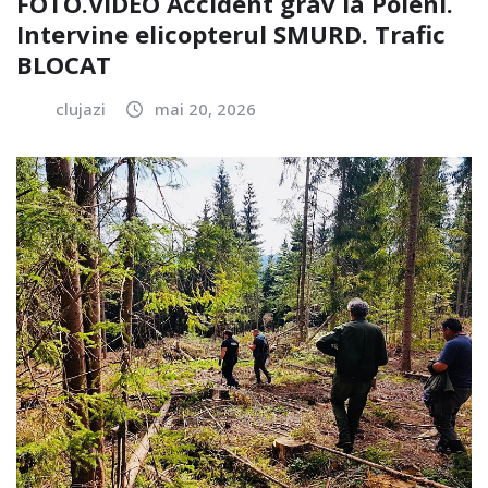
FOTO.VIDEO Accident grav la Poieni.
Intervine elicopterul SMURD. Trafic
BLOCAT
clujazi
mai 20, 2026