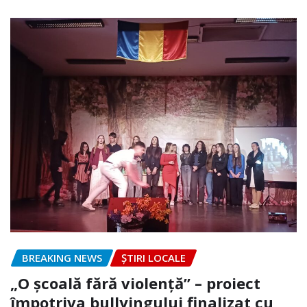
BREAKING NEWS
ȘTIRI LOCALE
„O școală fără violență” – proiect
împotriva bullyingului finalizat cu