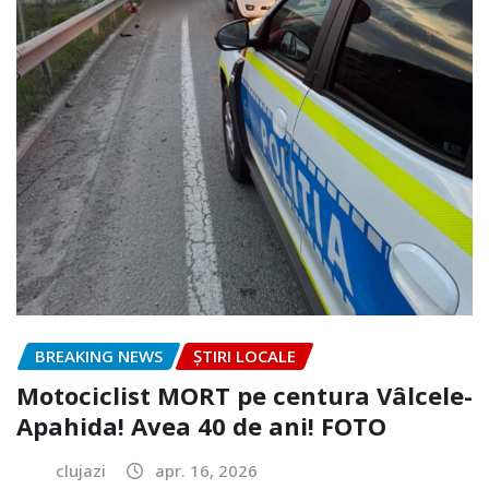
BREAKING NEWS
ȘTIRI LOCALE
Motociclist MORT pe centura Vâlcele-
Apahida! Avea 40 de ani! FOTO
clujazi
apr. 16, 2026