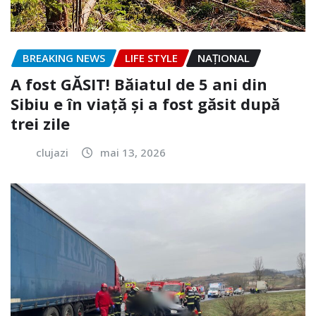
BREAKING NEWS
LIFE STYLE
NAŢIONAL
A fost GĂSIT! Băiatul de 5 ani din
Sibiu e în viață și a fost găsit după
trei zile
clujazi
mai 13, 2026