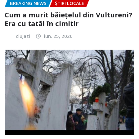
BREAKING NEWS
ȘTIRI LOCALE
Cum a murit băiețelul din Vultureni?
Era cu tatăl în cimitir
clujazi
iun. 25, 2026