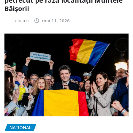
petrecut pe raza localității Muntele
Băișorii
clujazi
mai 11, 2026
NAŢIONAL