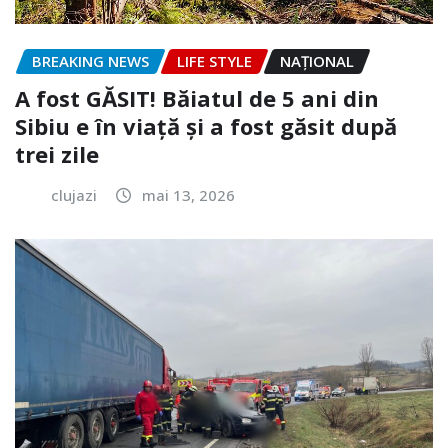
BREAKING NEWS
LIFE STYLE
NAŢIONAL
A fost GĂSIT! Băiatul de 5 ani din
Sibiu e în viață și a fost găsit după
trei zile
clujazi
mai 13, 2026