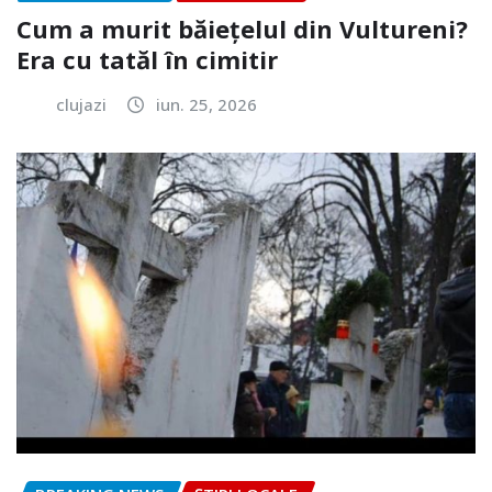
Cum a murit băiețelul din Vultureni?
Era cu tatăl în cimitir
clujazi
iun. 25, 2026