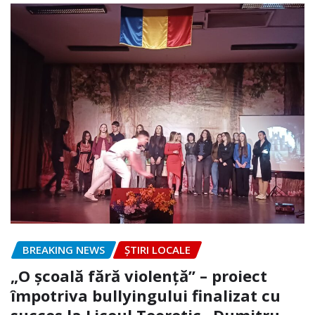
BREAKING NEWS
ȘTIRI LOCALE
„O școală fără violență” – proiect
împotriva bullyingului finalizat cu
succes la Liceul Teoretic „Dumitru