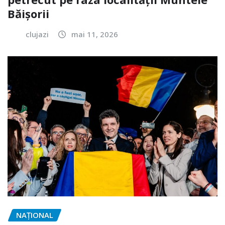
Băișorii
clujazi
mai 11, 2026
NAŢIONAL