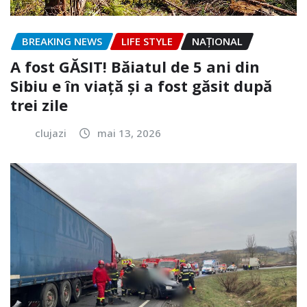
BREAKING NEWS
LIFE STYLE
NAŢIONAL
A fost GĂSIT! Băiatul de 5 ani din
Sibiu e în viață și a fost găsit după
trei zile
clujazi
mai 13, 2026