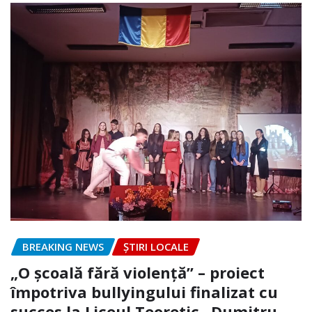
BREAKING NEWS
ȘTIRI LOCALE
„O școală fără violență” – proiect
împotriva bullyingului finalizat cu
succes la Liceul Teoretic „Dumitru