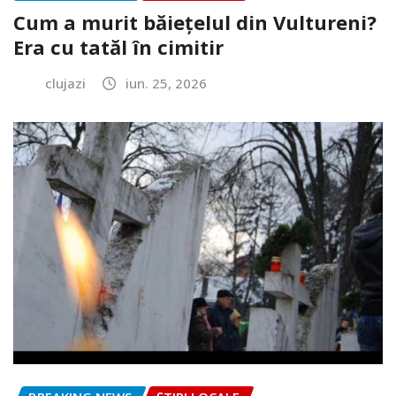
Cum a murit băiețelul din Vultureni?
Era cu tatăl în cimitir
clujazi
iun. 25, 2026