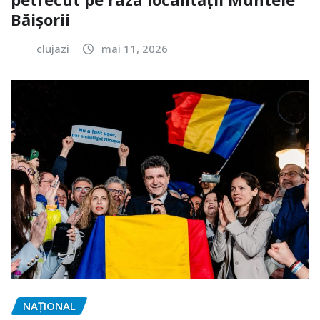
Băișorii
clujazi
mai 11, 2026
NAŢIONAL