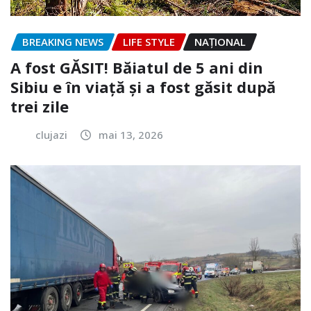
BREAKING NEWS
LIFE STYLE
NAŢIONAL
A fost GĂSIT! Băiatul de 5 ani din
Sibiu e în viață și a fost găsit după
trei zile
clujazi
mai 13, 2026