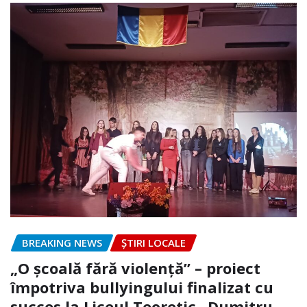
BREAKING NEWS
ȘTIRI LOCALE
„O școală fără violență” – proiect
împotriva bullyingului finalizat cu
succes la Liceul Teoretic „Dumitru