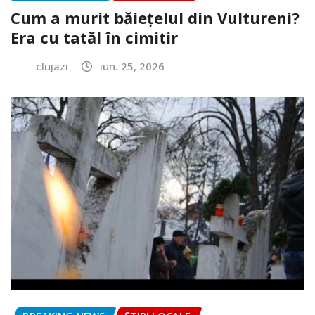
Cum a murit băiețelul din Vultureni?
Era cu tatăl în cimitir
clujazi
iun. 25, 2026