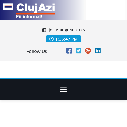
Skip
joi, 6 august 2026
to
content
1:36:50 PM
Follow Us