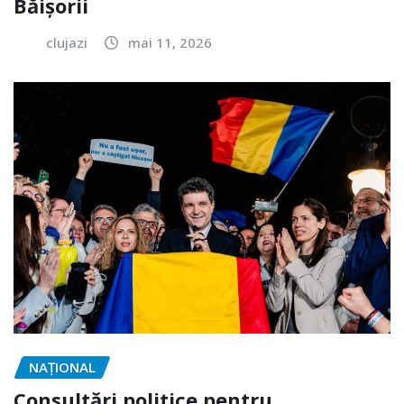
Băișorii
clujazi
mai 11, 2026
NAŢIONAL
Consultări politice pentru