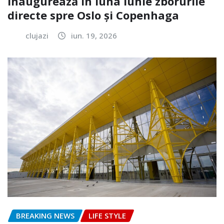
inaugurează în luna iunie zborurile
directe spre Oslo și Copenhaga
clujazi
iun. 19, 2026
BREAKING NEWS
LIFE STYLE