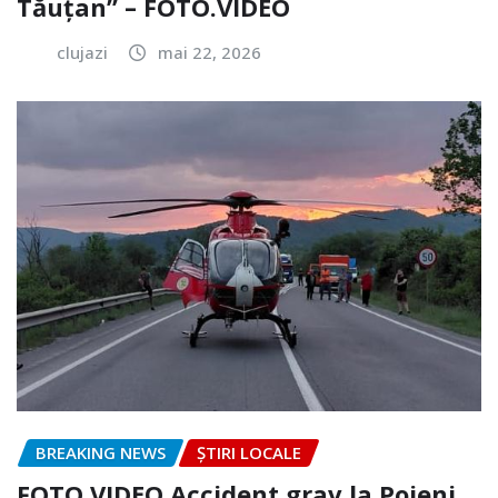
Tăuțan” – FOTO.VIDEO
clujazi
mai 22, 2026
BREAKING NEWS
ȘTIRI LOCALE
FOTO.VIDEO Accident grav la Poieni.