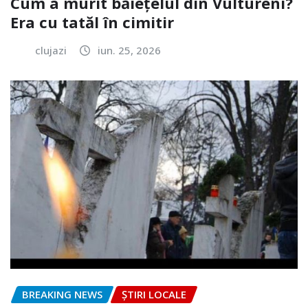
Cum a murit băiețelul din Vultureni?
Era cu tatăl în cimitir
clujazi
iun. 25, 2026
BREAKING NEWS
ȘTIRI LOCALE