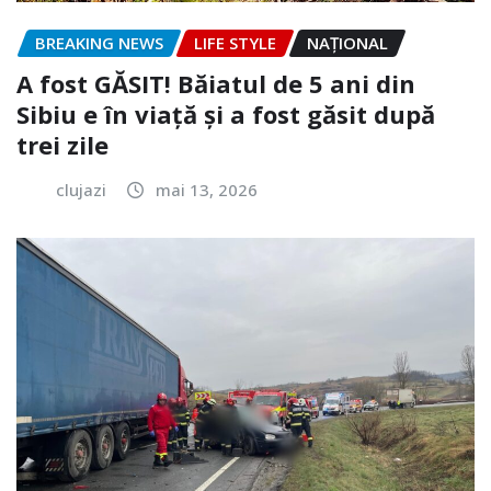
BREAKING NEWS
LIFE STYLE
NAŢIONAL
A fost GĂSIT! Băiatul de 5 ani din
Sibiu e în viață și a fost găsit după
trei zile
clujazi
mai 13, 2026