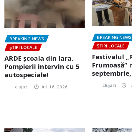
BREAKING NEWS
BREAKING NEWS
ȘTIRI LOCALE
ȘTIRI LOCALE
Festivalul 
ARDE școala din Iara.
Frumoasă” r
Pompierii intervin cu 5
septembrie, 
autospeciale!
clujazi
i
clujazi
iul. 16, 2026