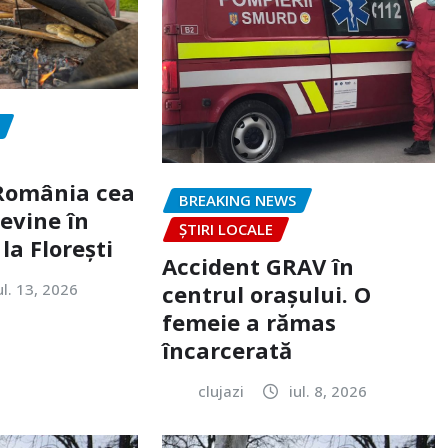
„România cea
BREAKING NEWS
evine în
ȘTIRI LOCALE
la Florești
Accident GRAV în
ul. 13, 2026
centrul orașului. O
femeie a rămas
încarcerată
clujazi
iul. 8, 2026