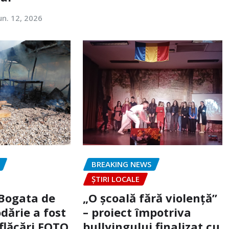
un. 12, 2026
BREAKING NEWS
ȘTIRI LOCALE
 Bogata de
„O școală fără violență”
dărie a fost
– proiect împotriva
flăcări FOTO
bullyingului finalizat cu