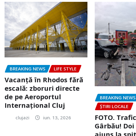
BREAKING NEWS
LIFE STYLE
Vacanță în Rhodos fără
escală: zboruri directe
de pe Aeroportul
BREAKING NEWS
Internațional Cluj
ȘTIRI LOCALE
FOTO. Trafi
clujazi
iun. 13, 2026
Gârbău! Doi
ajuns la spi