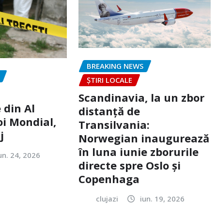
BREAKING NEWS
ȘTIRI LOCALE
Scandinavia, la un zbor
 din Al
distanță de
oi Mondial,
Transilvania:
j
Norwegian inaugurează
în luna iunie zborurile
un. 24, 2026
directe spre Oslo și
Copenhaga
clujazi
iun. 19, 2026