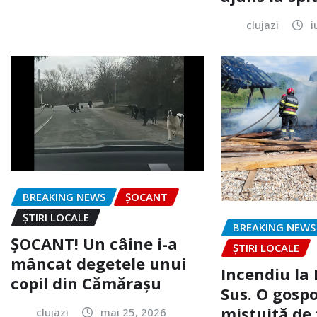
clujazi
i
BREAKING NEWS
ȘOCANT
ȘTIRI LOCALE
BREAKING NEWS
ȘOCANT! Un câine i-a
ȘTIRI LOCALE
mâncat degetele unui
Incendiu la
copil din Cămărașu
Sus. O gospo
mistuită de 
clujazi
mai 25, 2026