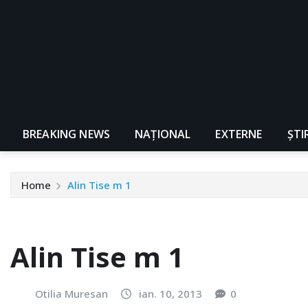
BREAKING NEWS
NAŢIONAL
EXTERNE
ȘTI
Home
Alin Tise m 1
Alin Tise m 1
Otilia Muresan
ian. 10, 2013
0