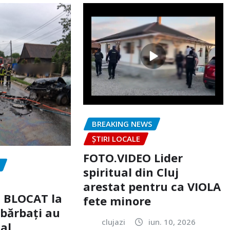
BREAKING NEWS
ȘTIRI LOCALE
FOTO.VIDEO Lider
spiritual din Cluj
arestat pentru ca VIOLA
c BLOCAT la
fete minore
 bărbați au
clujazi
iun. 10, 2026
tal