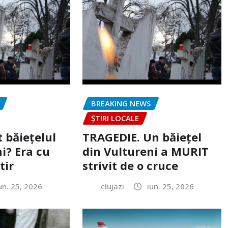
BREAKING NEWS
ȘTIRI LOCALE
 băiețelul
TRAGEDIE. Un băiețel
i? Era cu
din Vultureni a MURIT
tir
strivit de o cruce
un. 25, 2026
clujazi
iun. 25, 2026