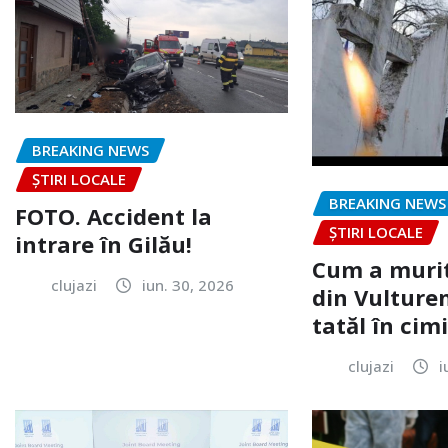
BREAKING NEWS
ȘTIRI LOCALE
BREAKING NEWS
FOTO. Accident la
ȘTIRI LOCALE
intrare în Gilău!
Cum a murit
clujazi
iun. 30, 2026
din Vulturen
tatăl în cimi
clujazi
i