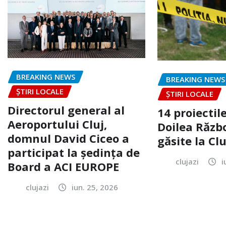
BREAKING NEWS
BREAKING NEWS
ȘTIRI LOCALE
ȘTIRI LOCALE
Directorul general al
14 proiectile
Aeroportului Cluj,
Doilea Răzb
domnul David Ciceo a
găsite la Clu
participat la ședința de
clujazi
i
Board a ACI EUROPE
clujazi
iun. 25, 2026