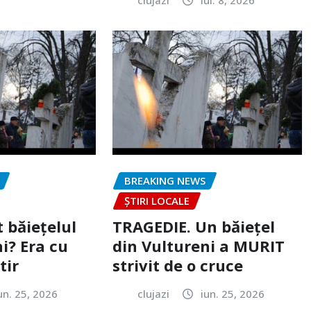
BREAKING NEWS
ȘTIRI LOCALE
 băiețelul
TRAGEDIE. Un băiețel
i? Era cu
din Vultureni a MURIT
tir
strivit de o cruce
un. 25, 2026
clujazi
iun. 25, 2026