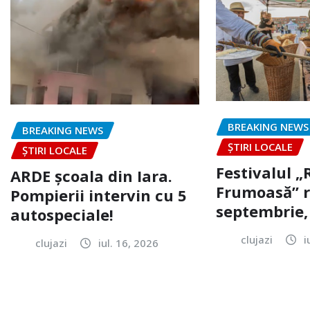
BREAKING NEWS
BREAKING NEWS
ȘTIRI LOCALE
ȘTIRI LOCALE
Festivalul 
ARDE școala din Iara.
Frumoasă” r
Pompierii intervin cu 5
septembrie, 
autospeciale!
clujazi
i
clujazi
iul. 16, 2026