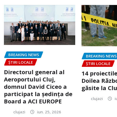
BREAKING NEWS
BREAKING NEWS
ȘTIRI LOCALE
ȘTIRI LOCALE
Directorul general al
14 proiectile
Aeroportului Cluj,
Doilea Răzb
domnul David Ciceo a
găsite la Clu
participat la ședința de
clujazi
i
Board a ACI EUROPE
clujazi
iun. 25, 2026