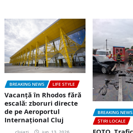
BREAKING NEWS
LIFE STYLE
Vacanță în Rhodos fără
escală: zboruri directe
de pe Aeroportul
BREAKING NEWS
Internațional Cluj
ȘTIRI LOCALE
FOTO. Trafi
clujazi
iun. 13, 2026