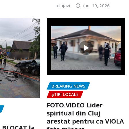
clujazi
iun. 19, 2026
BREAKING NEWS
ȘTIRI LOCALE
FOTO.VIDEO Lider
spiritual din Cluj
arestat pentru ca VIOLA
c BLOCAT la
fete minore