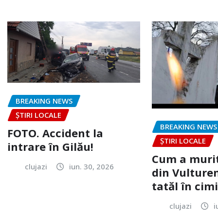
BREAKING NEWS
ȘTIRI LOCALE
BREAKING NEWS
FOTO. Accident la
ȘTIRI LOCALE
intrare în Gilău!
Cum a murit
clujazi
iun. 30, 2026
din Vulturen
tatăl în cimi
clujazi
i