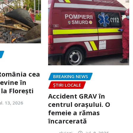
„România cea
BREAKING NEWS
evine în
ȘTIRI LOCALE
la Florești
Accident GRAV în
ul. 13, 2026
centrul orașului. O
femeie a rămas
încarcerată
clujazi
iul. 8, 2026