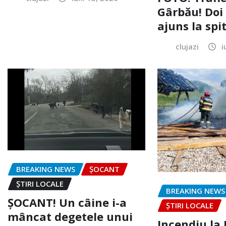
Gârbău! Doi
ajuns la spi
clujazi
i
BREAKING NEWS
ȘOCANT
ȘTIRI LOCALE
BREAKING NEWS
ȘOCANT! Un câine i-a
ȘTIRI LOCALE
mâncat degetele unui
Incendiu la