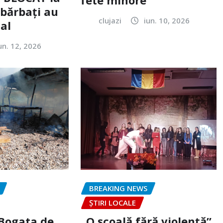
 bărbați au
clujazi
iun. 10, 2026
tal
un. 12, 2026
BREAKING NEWS
ȘTIRI LOCALE
 Bogata de
„O școală fără violență”