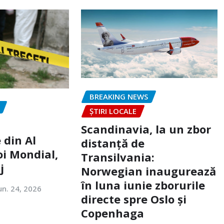
BREAKING NEWS
ȘTIRI LOCALE
Scandinavia, la un zbor
 din Al
distanță de
oi Mondial,
Transilvania:
j
Norwegian inaugurează
în luna iunie zborurile
un. 24, 2026
directe spre Oslo și
Copenhaga