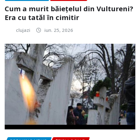
Cum a murit băiețelul din Vultureni?
Era cu tatăl în cimitir
clujazi
iun. 25, 2026