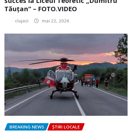
succes la Liceul Teoretic „Dumitru
Tăuțan” – FOTO.VIDEO
clujazi
mai 22, 2026
BREAKING NEWS
ȘTIRI LOCALE