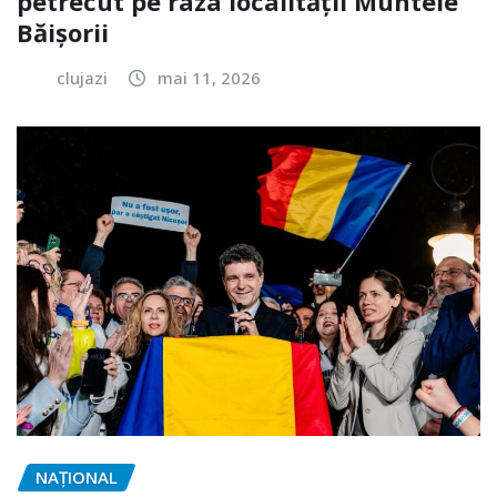
petrecut pe raza localității Muntele
Băișorii
clujazi
mai 11, 2026
NAŢIONAL