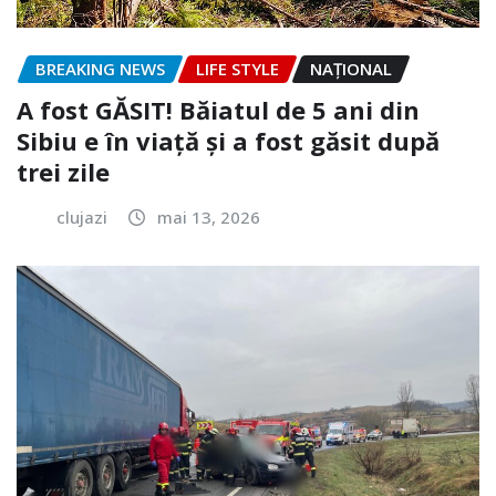
BREAKING NEWS
LIFE STYLE
NAŢIONAL
A fost GĂSIT! Băiatul de 5 ani din
Sibiu e în viață și a fost găsit după
trei zile
clujazi
mai 13, 2026