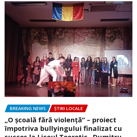
BREAKING NEWS
ȘTIRI LOCALE
„O școală fără violență” – proiect
împotriva bullyingului finalizat cu
succes la Liceul Teoretic „Dumitru