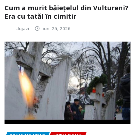
Cum a murit băiețelul din Vultureni?
Era cu tatăl în cimitir
clujazi
iun. 25, 2026