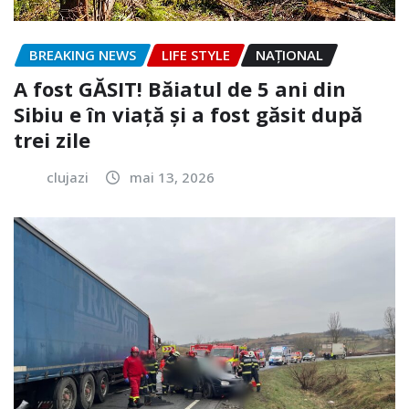
BREAKING NEWS
LIFE STYLE
NAŢIONAL
A fost GĂSIT! Băiatul de 5 ani din
Sibiu e în viață și a fost găsit după
trei zile
clujazi
mai 13, 2026