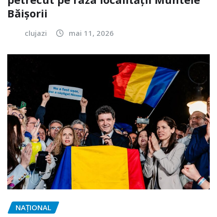
Băișorii
clujazi
mai 11, 2026
NAŢIONAL