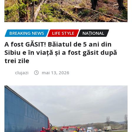
BREAKING NEWS
LIFE STYLE
NAŢIONAL
A fost GĂSIT! Băiatul de 5 ani din
Sibiu e în viață și a fost găsit după
trei zile
clujazi
mai 13, 2026