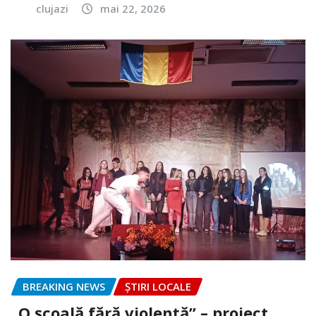
clujazi
mai 22, 2026
BREAKING NEWS
ȘTIRI LOCALE
„O școală fără violență” – proiect