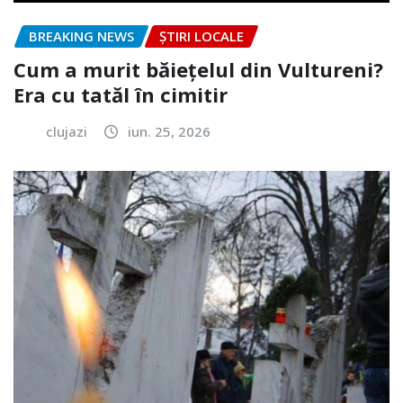
BREAKING NEWS
ȘTIRI LOCALE
Cum a murit băiețelul din Vultureni?
Era cu tatăl în cimitir
clujazi
iun. 25, 2026