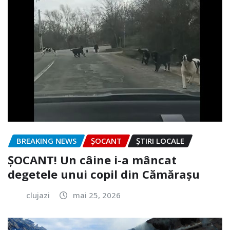
BREAKING NEWS
ȘOCANT
ȘTIRI LOCALE
ȘOCANT! Un câine i-a mâncat
degetele unui copil din Cămărașu
clujazi
mai 25, 2026