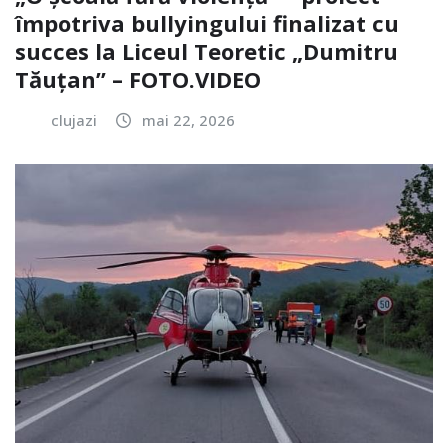
împotriva bullyingului finalizat cu
succes la Liceul Teoretic „Dumitru
Tăuțan” – FOTO.VIDEO
clujazi
mai 22, 2026