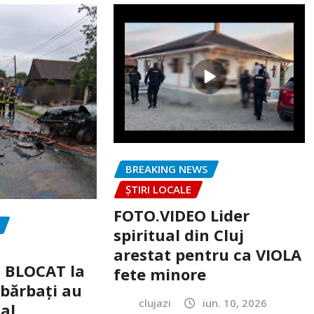
BREAKING NEWS
ȘTIRI LOCALE
FOTO.VIDEO Lider
spiritual din Cluj
arestat pentru ca VIOLA
c BLOCAT la
fete minore
 bărbați au
clujazi
iun. 10, 2026
tal