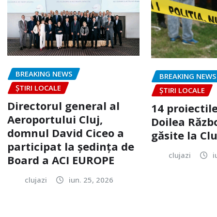
BREAKING NEWS
BREAKING NEWS
ȘTIRI LOCALE
ȘTIRI LOCALE
Directorul general al
14 proiectile
Aeroportului Cluj,
Doilea Răzb
domnul David Ciceo a
găsite la Clu
participat la ședința de
clujazi
i
Board a ACI EUROPE
clujazi
iun. 25, 2026