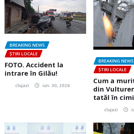
BREAKING NEWS
ȘTIRI LOCALE
BREAKING NEWS
FOTO. Accident la
ȘTIRI LOCALE
intrare în Gilău!
Cum a murit
clujazi
iun. 30, 2026
din Vulturen
tatăl în cimi
clujazi
i