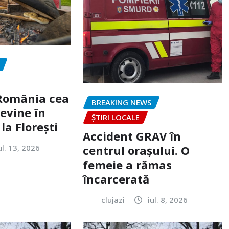
„România cea
BREAKING NEWS
evine în
ȘTIRI LOCALE
la Florești
Accident GRAV în
ul. 13, 2026
centrul orașului. O
femeie a rămas
încarcerată
clujazi
iul. 8, 2026