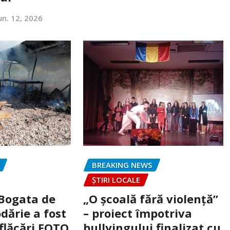
un. 12, 2026
BREAKING NEWS
ȘTIRI LOCALE
 Bogata de
„O școală fără violență”
dărie a fost
– proiect împotriva
flăcări FOTO
bullyingului finalizat cu