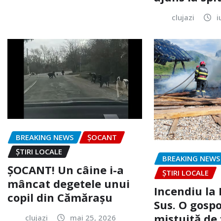
clujazi
i
BREAKING NEWS
ȘOCANT
ȘTIRI LOCALE
BREAKING NEWS
ȘOCANT! Un câine i-a
ȘTIRI LOCALE
mâncat degetele unui
Incendiu la
copil din Cămărașu
Sus. O gospo
mistuită de 
clujazi
mai 25, 2026