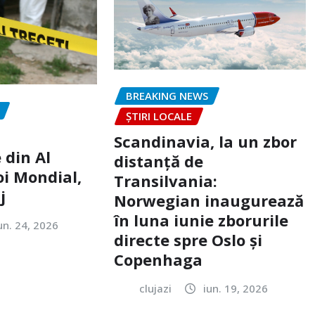
BREAKING NEWS
ȘTIRI LOCALE
Scandinavia, la un zbor
 din Al
distanță de
oi Mondial,
Transilvania:
j
Norwegian inaugurează
în luna iunie zborurile
un. 24, 2026
directe spre Oslo și
Copenhaga
clujazi
iun. 19, 2026