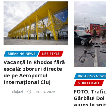
BREAKING NEWS
LIFE STYLE
Vacanță în Rhodos fără
escală: zboruri directe
de pe Aeroportul
BREAKING NEWS
Internațional Cluj
ȘTIRI LOCALE
FOTO. Trafi
clujazi
iun. 13, 2026
Gârbău! Doi
ajuns la spi