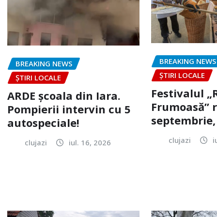
BREAKING NEWS
BREAKING NEWS
ȘTIRI LOCALE
ȘTIRI LOCALE
Festivalul 
ARDE școala din Iara.
Frumoasă” r
Pompierii intervin cu 5
septembrie, 
autospeciale!
clujazi
i
clujazi
iul. 16, 2026