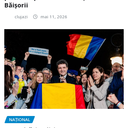
Băișorii
clujazi
mai 11, 2026
NAŢIONAL