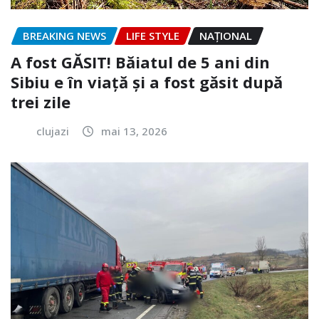
BREAKING NEWS
LIFE STYLE
NAŢIONAL
A fost GĂSIT! Băiatul de 5 ani din
Sibiu e în viață și a fost găsit după
trei zile
clujazi
mai 13, 2026