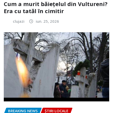
Cum a murit băiețelul din Vultureni?
Era cu tatăl în cimitir
clujazi
iun. 25, 2026
BREAKING NEWS
ȘTIRI LOCALE