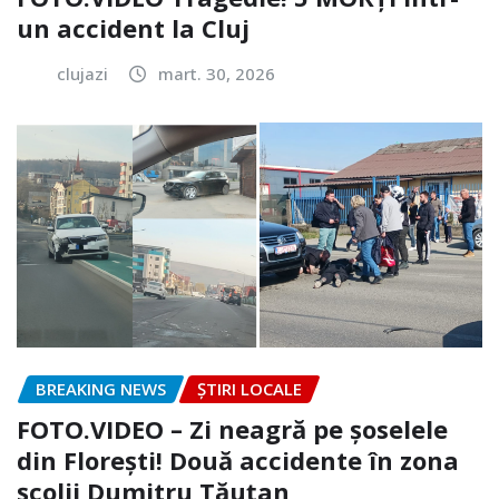
un accident la Cluj
clujazi
mart. 30, 2026
BREAKING NEWS
ȘTIRI LOCALE
FOTO.VIDEO – Zi neagră pe șoselele
din Florești! Două accidente în zona
școlii Dumitru Tăuțan