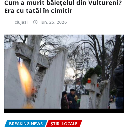
Cum a murit băiețelul din Vultureni?
Era cu tatăl în cimitir
clujazi
iun. 25, 2026
BREAKING NEWS
ȘTIRI LOCALE