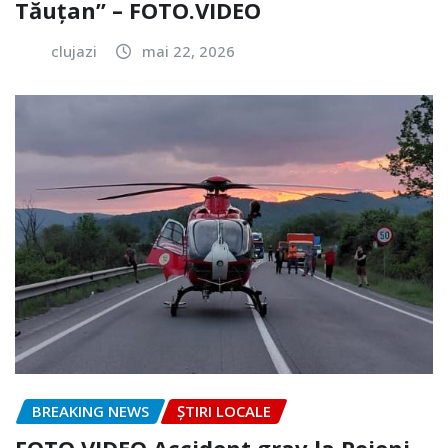
Tăuțan” – FOTO.VIDEO
clujazi
mai 22, 2026
BREAKING NEWS
ȘTIRI LOCALE
FOTO.VIDEO Accident grav la Poieni.