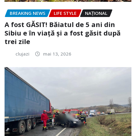
BREAKING NEWS
LIFE STYLE
NAŢIONAL
A fost GĂSIT! Băiatul de 5 ani din
Sibiu e în viață și a fost găsit după
trei zile
clujazi
mai 13, 2026