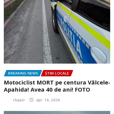
BREAKING NEWS
ȘTIRI LOCALE
Motociclist MORT pe centura Vâlcele-
Apahida! Avea 40 de ani! FOTO
clujazi
apr. 16, 2026