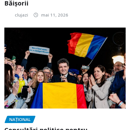
Băișorii
clujazi
mai 11, 2026
NAŢIONAL
Consultări politice pentru