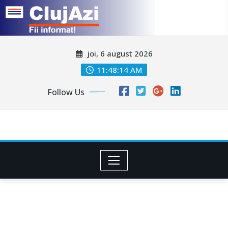
Skip
joi, 6 august 2026
to
content
11:48:16 AM
Follow Us