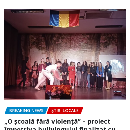
BREAKING NEWS
ȘTIRI LOCALE
„O școală fără violență” – proiect
împotriva bullyingului finalizat cu