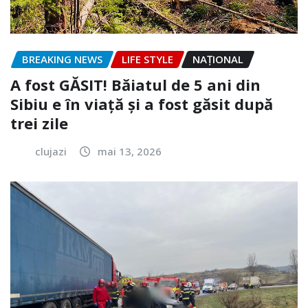
BREAKING NEWS
LIFE STYLE
NAŢIONAL
A fost GĂSIT! Băiatul de 5 ani din
Sibiu e în viață și a fost găsit după
trei zile
clujazi
mai 13, 2026