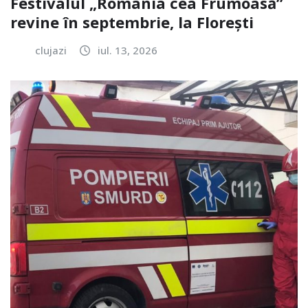
Festivalul „România cea Frumoasă”
revine în septembrie, la Florești
clujazi
iul. 13, 2026