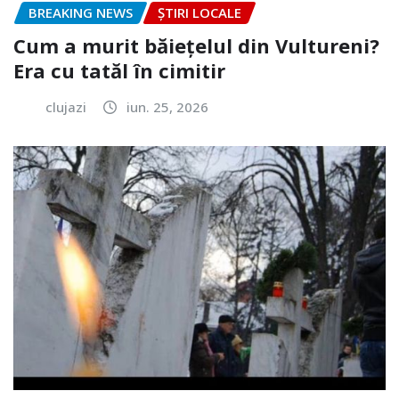
BREAKING NEWS
ȘTIRI LOCALE
Cum a murit băiețelul din Vultureni?
Era cu tatăl în cimitir
clujazi
iun. 25, 2026