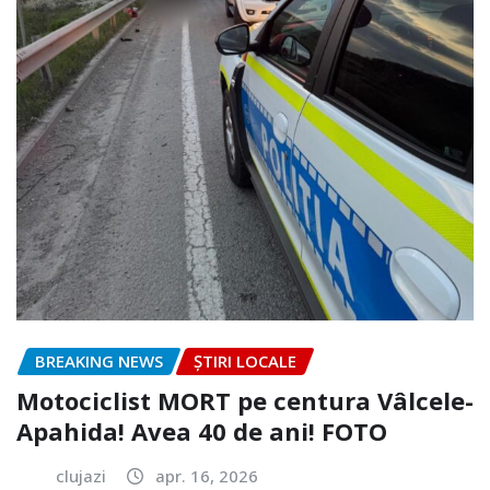
BREAKING NEWS
ȘTIRI LOCALE
Motociclist MORT pe centura Vâlcele-
Apahida! Avea 40 de ani! FOTO
clujazi
apr. 16, 2026