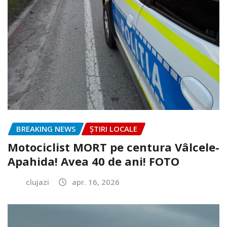
BREAKING NEWS
ȘTIRI LOCALE
Motociclist MORT pe centura Vâlcele-
Apahida! Avea 40 de ani! FOTO
clujazi
apr. 16, 2026