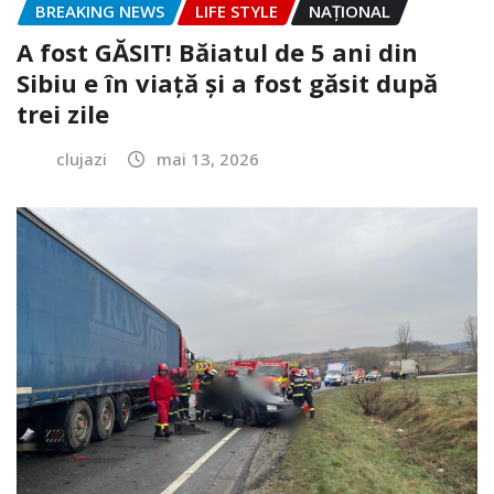
BREAKING NEWS
LIFE STYLE
NAŢIONAL
A fost GĂSIT! Băiatul de 5 ani din
Sibiu e în viață și a fost găsit după
trei zile
clujazi
mai 13, 2026