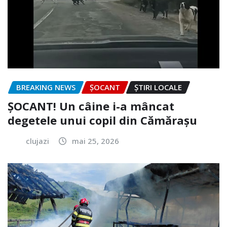
BREAKING NEWS
ȘOCANT
ȘTIRI LOCALE
ȘOCANT! Un câine i-a mâncat
degetele unui copil din Cămărașu
clujazi
mai 25, 2026