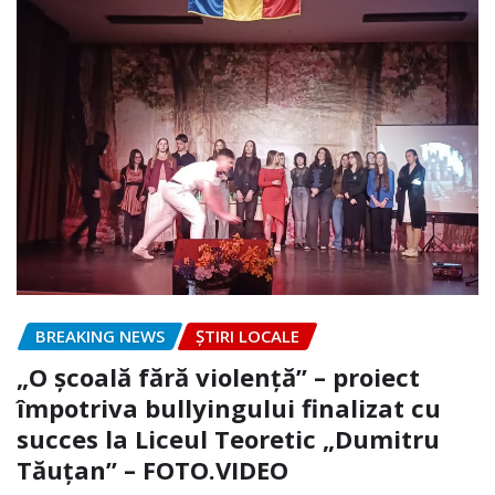
BREAKING NEWS
ȘTIRI LOCALE
„O școală fără violență” – proiect
împotriva bullyingului finalizat cu
succes la Liceul Teoretic „Dumitru
Tăuțan” – FOTO.VIDEO