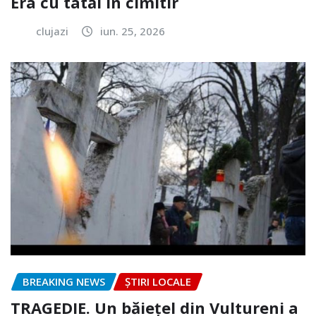
Era cu tatăl în cimitir
clujazi
iun. 25, 2026
BREAKING NEWS
ȘTIRI LOCALE
TRAGEDIE. Un băiețel din Vultureni a