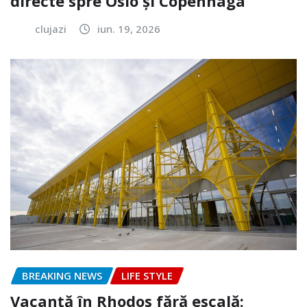
directe spre Oslo și Copenhaga
clujazi
iun. 19, 2026
BREAKING NEWS
LIFE STYLE
Vacanță în Rhodos fără escală: