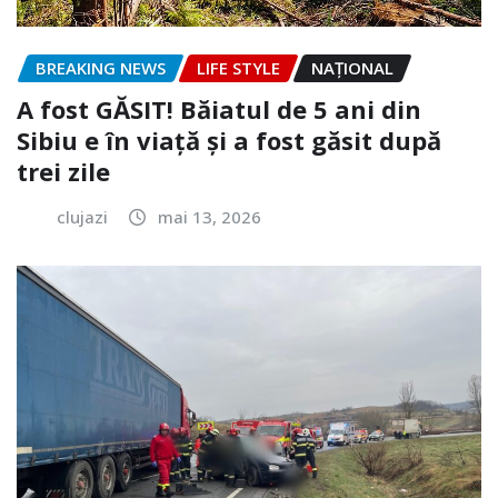
BREAKING NEWS
LIFE STYLE
NAŢIONAL
A fost GĂSIT! Băiatul de 5 ani din
Sibiu e în viață și a fost găsit după
trei zile
clujazi
mai 13, 2026