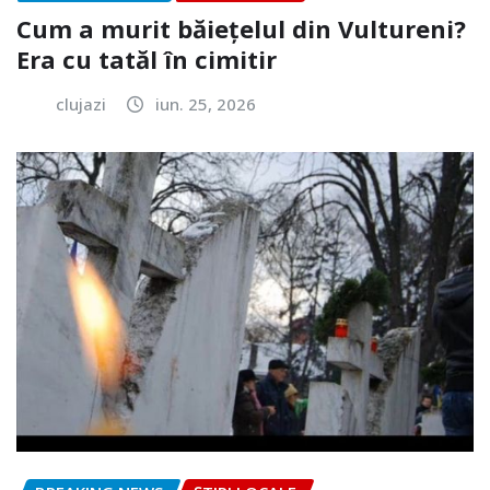
Cum a murit băiețelul din Vultureni?
Era cu tatăl în cimitir
clujazi
iun. 25, 2026