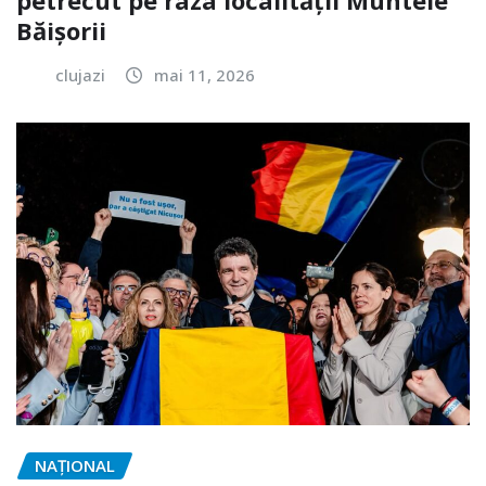
petrecut pe raza localității Muntele
Băișorii
clujazi
mai 11, 2026
NAŢIONAL