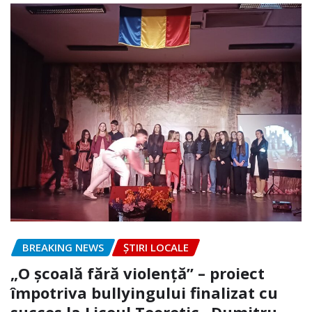
BREAKING NEWS
ȘTIRI LOCALE
„O școală fără violență” – proiect
împotriva bullyingului finalizat cu
succes la Liceul Teoretic „Dumitru