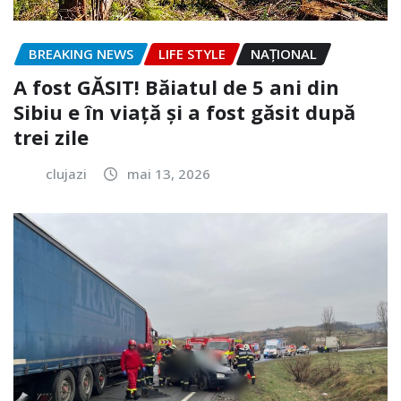
BREAKING NEWS
LIFE STYLE
NAŢIONAL
A fost GĂSIT! Băiatul de 5 ani din
Sibiu e în viață și a fost găsit după
trei zile
clujazi
mai 13, 2026