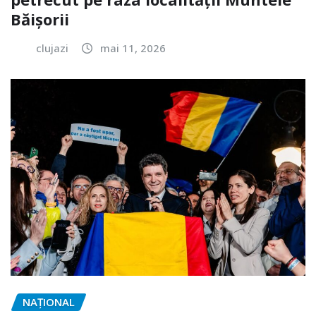
Băișorii
clujazi
mai 11, 2026
NAŢIONAL