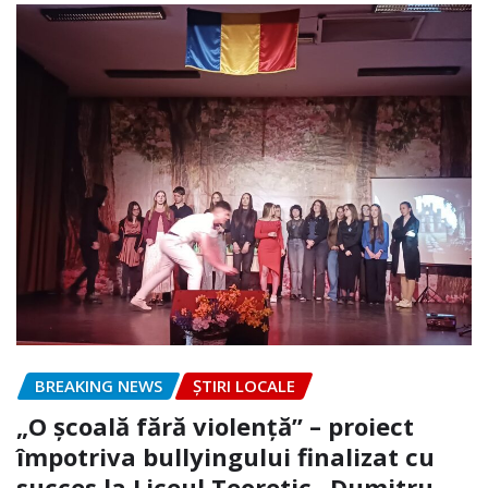
BREAKING NEWS
ȘTIRI LOCALE
„O școală fără violență” – proiect
împotriva bullyingului finalizat cu
succes la Liceul Teoretic „Dumitru