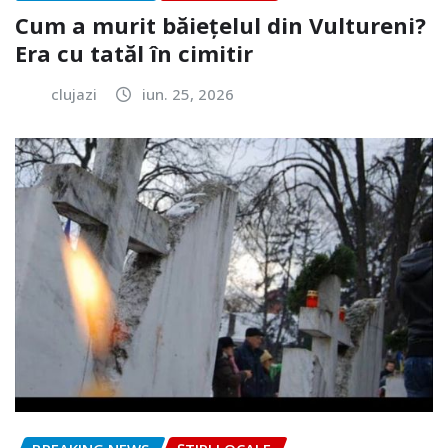
Cum a murit băiețelul din Vultureni?
Era cu tatăl în cimitir
clujazi
iun. 25, 2026