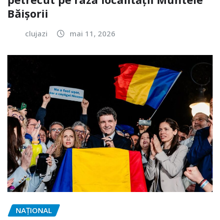
Băișorii
clujazi
mai 11, 2026
NAŢIONAL