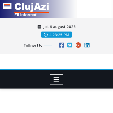
Skip
joi, 6 august 2026
to
content
4:23:28 PM
Follow Us