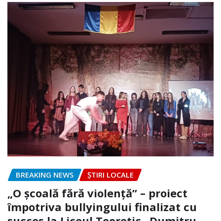
BREAKING NEWS
ȘTIRI LOCALE
„O școală fără violență” – proiect
împotriva bullyingului finalizat cu
succes la Liceul Teoretic „Dumitru