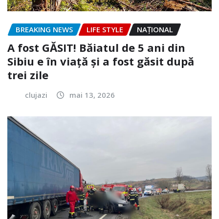
BREAKING NEWS
LIFE STYLE
NAŢIONAL
A fost GĂSIT! Băiatul de 5 ani din
Sibiu e în viață și a fost găsit după
trei zile
clujazi
mai 13, 2026