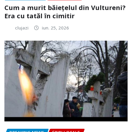
Cum a murit băiețelul din Vultureni?
Era cu tatăl în cimitir
clujazi
iun. 25, 2026