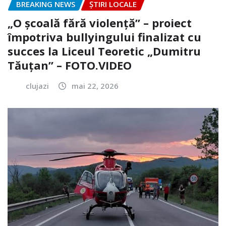
BREAKING NEWS
ȘTIRI LOCALE
„O școală fără violență” – proiect
împotriva bullyingului finalizat cu
succes la Liceul Teoretic „Dumitru
Tăuțan” – FOTO.VIDEO
clujazi
mai 22, 2026