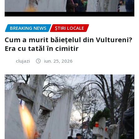
BREAKING NEWS
ȘTIRI LOCALE
Cum a murit băiețelul din Vultureni?
Era cu tatăl în cimitir
clujazi
iun. 25, 2026