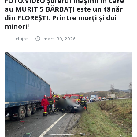
FOTO.VIDEO Șoferul mașinii în care
au MURIT 5 BĂRBAȚI este un tânăr
din FLOREȘTI. Printre morți și doi
minori!
clujazi
mart. 30, 2026