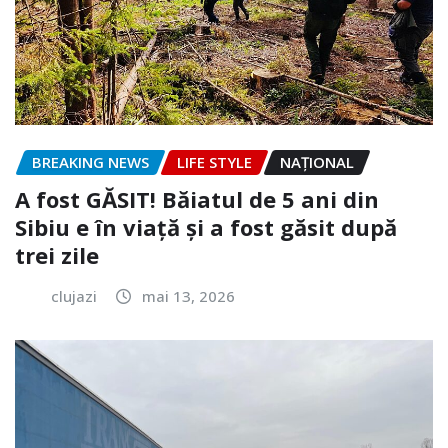
BREAKING NEWS
LIFE STYLE
NAŢIONAL
A fost GĂSIT! Băiatul de 5 ani din
Sibiu e în viață și a fost găsit după
trei zile
clujazi
mai 13, 2026