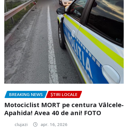
BREAKING NEWS
ȘTIRI LOCALE
Motociclist MORT pe centura Vâlcele-
Apahida! Avea 40 de ani! FOTO
clujazi
apr. 16, 2026