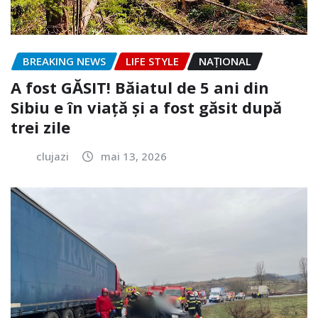
BREAKING NEWS
LIFE STYLE
NAŢIONAL
A fost GĂSIT! Băiatul de 5 ani din
Sibiu e în viață și a fost găsit după
trei zile
clujazi
mai 13, 2026