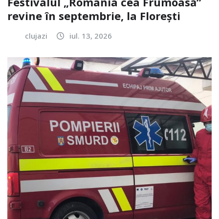
Festivalul „România cea Frumoasă”
revine în septembrie, la Florești
clujazi
iul. 13, 2026