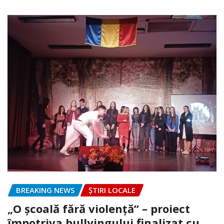
BREAKING NEWS
ȘTIRI LOCALE
„O școală fără violență” – proiect
împotriva bullyingului finalizat cu