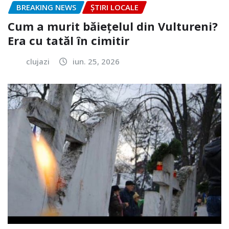
BREAKING NEWS
ȘTIRI LOCALE
Cum a murit băiețelul din Vultureni?
Era cu tatăl în cimitir
clujazi
iun. 25, 2026