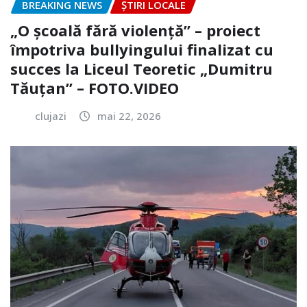
BREAKING NEWS
ȘTIRI LOCALE
„O școală fără violență” – proiect
împotriva bullyingului finalizat cu
succes la Liceul Teoretic „Dumitru
Tăuțan” – FOTO.VIDEO
clujazi
mai 22, 2026