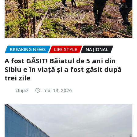
BREAKING NEWS
LIFE STYLE
NAŢIONAL
A fost GĂSIT! Băiatul de 5 ani din
Sibiu e în viață și a fost găsit după
trei zile
clujazi
mai 13, 2026