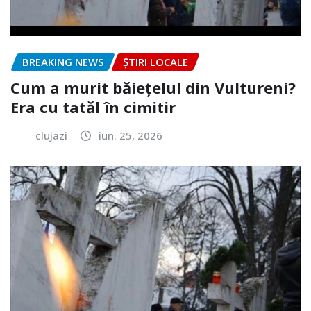
BREAKING NEWS
ȘTIRI LOCALE
Cum a murit băiețelul din Vultureni?
Era cu tatăl în cimitir
clujazi
iun. 25, 2026