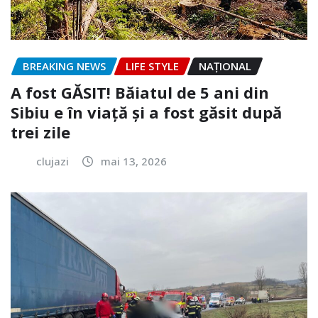
BREAKING NEWS
LIFE STYLE
NAŢIONAL
A fost GĂSIT! Băiatul de 5 ani din
Sibiu e în viață și a fost găsit după
trei zile
clujazi
mai 13, 2026