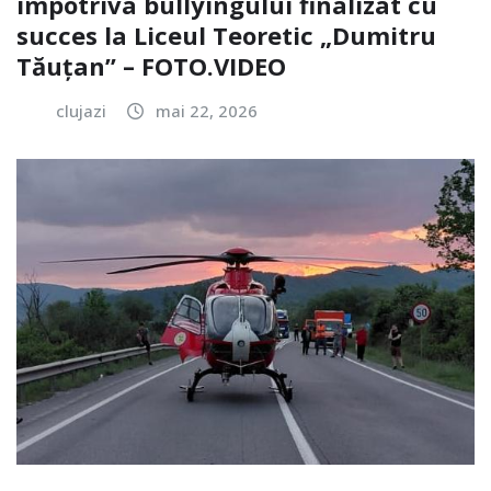
împotriva bullyingului finalizat cu
succes la Liceul Teoretic „Dumitru
Tăuțan” – FOTO.VIDEO
clujazi
mai 22, 2026