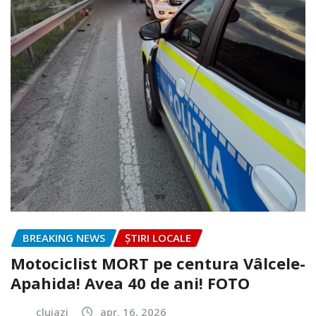
BREAKING NEWS
ȘTIRI LOCALE
Motociclist MORT pe centura Vâlcele-
Apahida! Avea 40 de ani! FOTO
clujazi
apr. 16, 2026