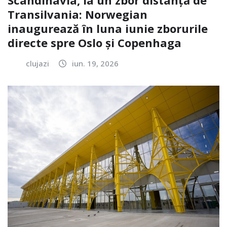
Scandinavia, la un zbor distanță de
Transilvania: Norwegian
inaugurează în luna iunie zborurile
directe spre Oslo și Copenhaga
clujazi
iun. 19, 2026