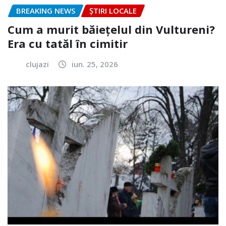
BREAKING NEWS
ȘTIRI LOCALE
Cum a murit băiețelul din Vultureni?
Era cu tatăl în cimitir
clujazi
iun. 25, 2026