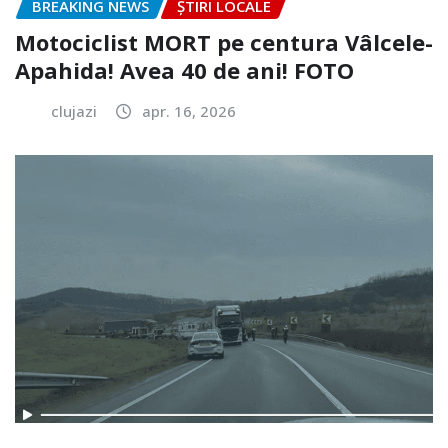
BREAKING NEWS
ȘTIRI LOCALE
Motociclist MORT pe centura Vâlcele-
Apahida! Avea 40 de ani! FOTO
clujazi
apr. 16, 2026