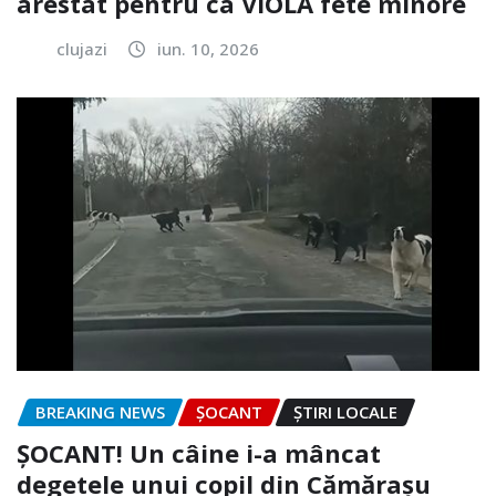
arestat pentru ca VIOLA fete minore
clujazi
iun. 10, 2026
BREAKING NEWS
ȘOCANT
ȘTIRI LOCALE
ȘOCANT! Un câine i-a mâncat
degetele unui copil din Cămărașu