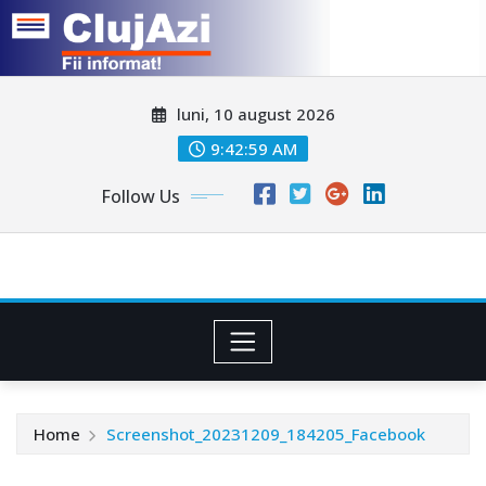
Skip
luni, 10 august 2026
to
content
9:43:02 AM
Follow Us
Home
Screenshot_20231209_184205_Facebook