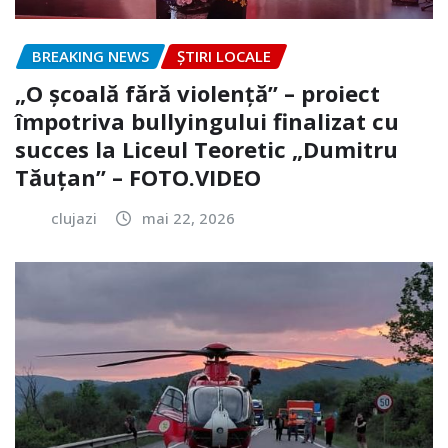
BREAKING NEWS
ȘTIRI LOCALE
„O școală fără violență” – proiect
împotriva bullyingului finalizat cu
succes la Liceul Teoretic „Dumitru
Tăuțan” – FOTO.VIDEO
clujazi
mai 22, 2026