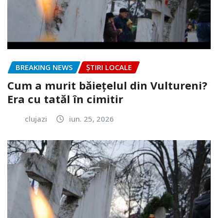
BREAKING NEWS
ȘTIRI LOCALE
Cum a murit băiețelul din Vultureni?
Era cu tatăl în cimitir
clujazi
iun. 25, 2026