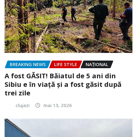
BREAKING NEWS
LIFE STYLE
NAŢIONAL
A fost GĂSIT! Băiatul de 5 ani din
Sibiu e în viață și a fost găsit după
trei zile
clujazi
mai 13, 2026