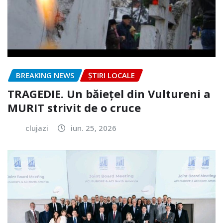
BREAKING NEWS
ȘTIRI LOCALE
TRAGEDIE. Un băiețel din Vultureni a
MURIT strivit de o cruce
clujazi
iun. 25, 2026