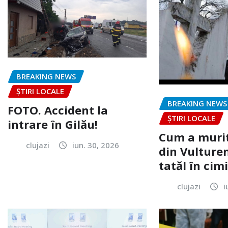
BREAKING NEWS
ȘTIRI LOCALE
BREAKING NEWS
FOTO. Accident la
ȘTIRI LOCALE
intrare în Gilău!
Cum a murit
clujazi
iun. 30, 2026
din Vulturen
tatăl în cimi
clujazi
i