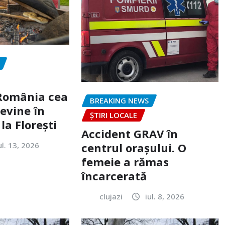
„România cea
BREAKING NEWS
evine în
ȘTIRI LOCALE
la Florești
Accident GRAV în
ul. 13, 2026
centrul orașului. O
femeie a rămas
încarcerată
clujazi
iul. 8, 2026