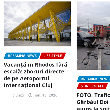
BREAKING NEWS
LIFE STYLE
Vacanță în Rhodos fără
escală: zboruri directe
de pe Aeroportul
BREAKING NEWS
Internațional Cluj
ȘTIRI LOCALE
FOTO. Trafi
clujazi
iun. 13, 2026
Gârbău! Doi
ajuns la spi