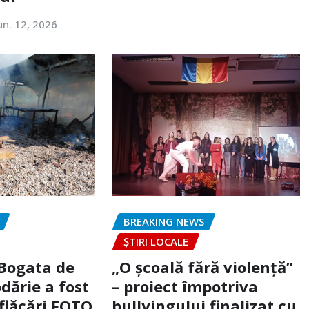
un. 12, 2026
BREAKING NEWS
ȘTIRI LOCALE
 Bogata de
„O școală fără violență”
dărie a fost
– proiect împotriva
flăcări FOTO
bullyingului finalizat cu