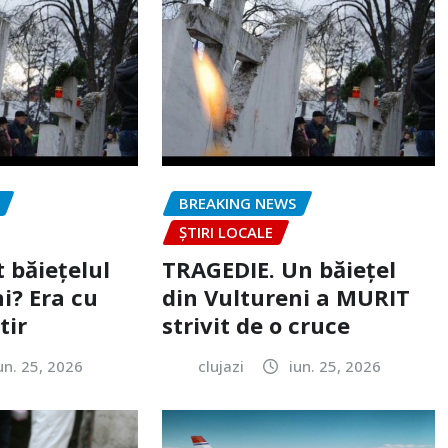
BREAKING NEWS
ȘTIRI LOCALE
 băiețelul
TRAGEDIE. Un băiețel
i? Era cu
din Vultureni a MURIT
tir
strivit de o cruce
un. 25, 2026
clujazi
iun. 25, 2026