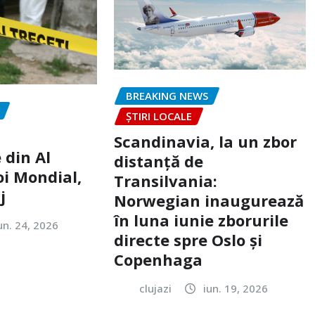
BREAKING NEWS
ȘTIRI LOCALE
Scandinavia, la un zbor
 din Al
distanță de
oi Mondial,
Transilvania:
j
Norwegian inaugurează
în luna iunie zborurile
un. 24, 2026
directe spre Oslo și
Copenhaga
clujazi
iun. 19, 2026