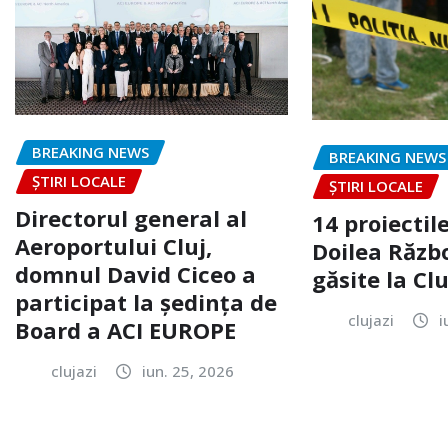
BREAKING NEWS
BREAKING NEWS
ȘTIRI LOCALE
ȘTIRI LOCALE
Directorul general al
14 proiectile
Aeroportului Cluj,
Doilea Răzb
domnul David Ciceo a
găsite la Clu
participat la ședința de
clujazi
i
Board a ACI EUROPE
clujazi
iun. 25, 2026