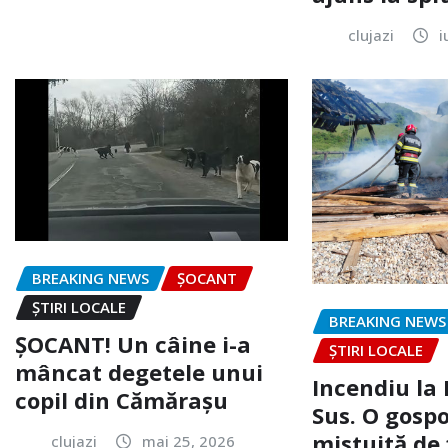
clujazi
i
BREAKING NEWS
ȘOCANT
ȘTIRI LOCALE
BREAKING NEWS
ȘOCANT! Un câine i-a
ȘTIRI LOCALE
mâncat degetele unui
Incendiu la
copil din Cămărașu
Sus. O gospo
mistuită de 
clujazi
mai 25, 2026