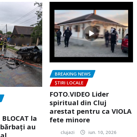
BREAKING NEWS
ȘTIRI LOCALE
FOTO.VIDEO Lider
spiritual din Cluj
arestat pentru ca VIOLA
c BLOCAT la
fete minore
 bărbați au
clujazi
iun. 10, 2026
tal