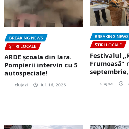
BREAKING NEWS
BREAKING NEWS
ȘTIRI LOCALE
ȘTIRI LOCALE
Festivalul 
ARDE școala din Iara.
Frumoasă” r
Pompierii intervin cu 5
septembrie, 
autospeciale!
clujazi
i
clujazi
iul. 16, 2026