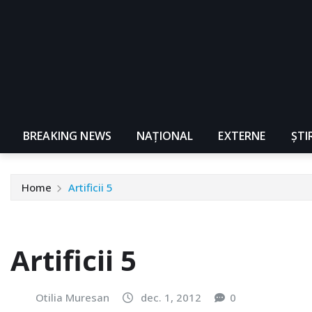
BREAKING NEWS
NAŢIONAL
EXTERNE
ȘTI
Home
Artificii 5
Artificii 5
Otilia Muresan
dec. 1, 2012
0