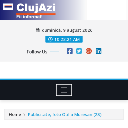
Skip
duminică, 9 august 2026
to
content
10:28:24 AM
Follow Us
Home
Publicitate, foto Otilia Muresan (23)