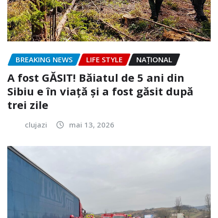
BREAKING NEWS
LIFE STYLE
NAŢIONAL
A fost GĂSIT! Băiatul de 5 ani din
Sibiu e în viață și a fost găsit după
trei zile
clujazi
mai 13, 2026