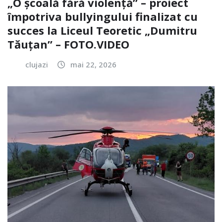
„O școală fără violență” – proiect
împotriva bullyingului finalizat cu
succes la Liceul Teoretic „Dumitru
Tăuțan” – FOTO.VIDEO
clujazi
mai 22, 2026