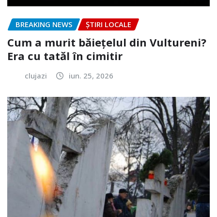
BREAKING NEWS
ȘTIRI LOCALE
Cum a murit băiețelul din Vultureni?
Era cu tatăl în cimitir
clujazi
iun. 25, 2026