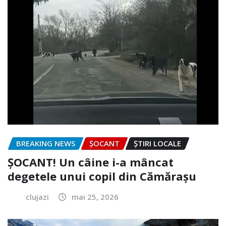
BREAKING NEWS
ȘOCANT
ȘTIRI LOCALE
ȘOCANT! Un câine i-a mâncat
degetele unui copil din Cămărașu
clujazi
mai 25, 2026