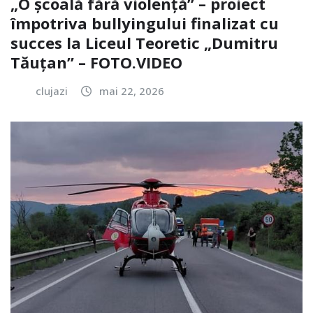
„O școală fără violență” – proiect
împotriva bullyingului finalizat cu
succes la Liceul Teoretic „Dumitru
Tăuțan” – FOTO.VIDEO
clujazi
mai 22, 2026