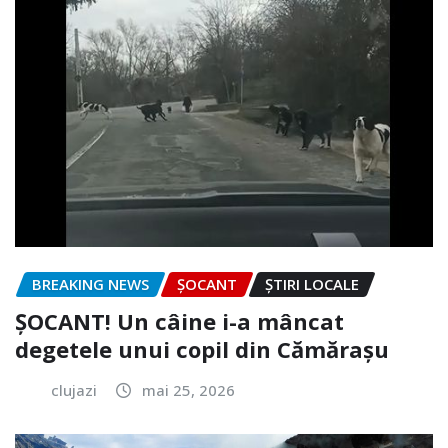
BREAKING NEWS
ȘOCANT
ȘTIRI LOCALE
ȘOCANT! Un câine i-a mâncat
degetele unui copil din Cămărașu
clujazi
mai 25, 2026