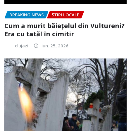
BREAKING NEWS
ȘTIRI LOCALE
Cum a murit băiețelul din Vultureni?
Era cu tatăl în cimitir
clujazi
iun. 25, 2026