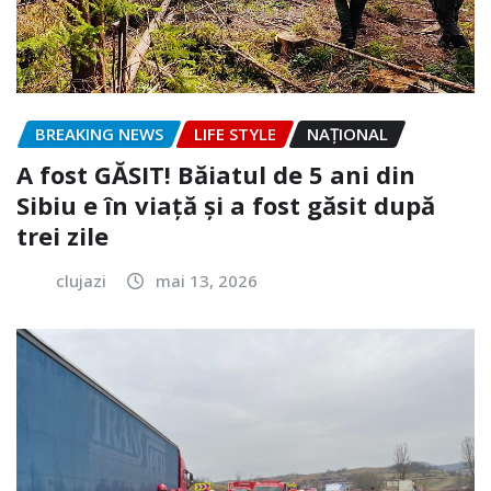
BREAKING NEWS
LIFE STYLE
NAŢIONAL
A fost GĂSIT! Băiatul de 5 ani din
Sibiu e în viață și a fost găsit după
trei zile
clujazi
mai 13, 2026