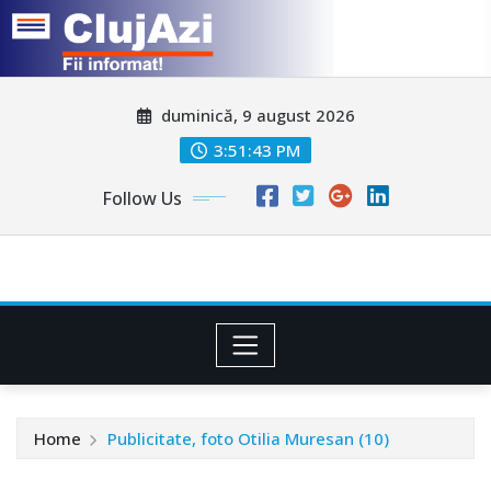
Skip
duminică, 9 august 2026
to
content
3:51:45 PM
Follow Us
Home
Publicitate, foto Otilia Muresan (10)