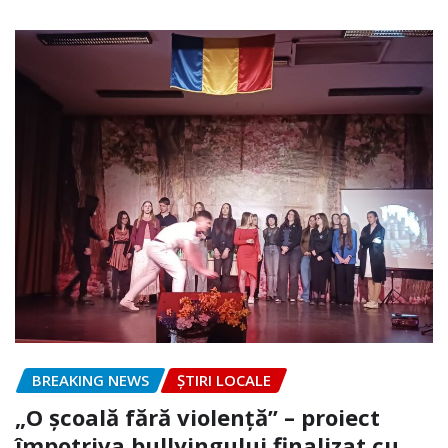
BREAKING NEWS
ȘTIRI LOCALE
„O școală fără violență” – proiect
împotriva bullyingului finalizat cu