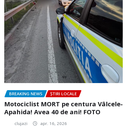
BREAKING NEWS
ȘTIRI LOCALE
Motociclist MORT pe centura Vâlcele-
Apahida! Avea 40 de ani! FOTO
clujazi
apr. 16, 2026