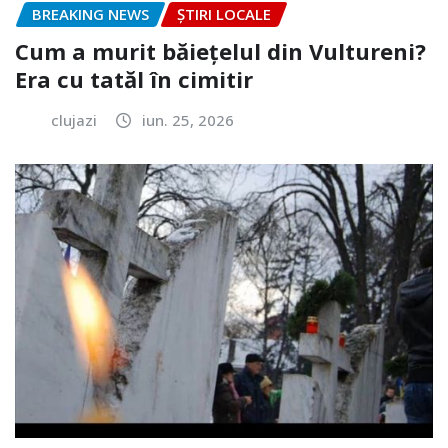
BREAKING NEWS
ȘTIRI LOCALE
Cum a murit băiețelul din Vultureni?
Era cu tatăl în cimitir
clujazi
iun. 25, 2026