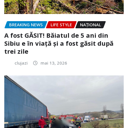
BREAKING NEWS
LIFE STYLE
NAŢIONAL
A fost GĂSIT! Băiatul de 5 ani din
Sibiu e în viață și a fost găsit după
trei zile
clujazi
mai 13, 2026