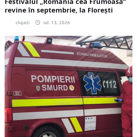
Festivalul „România cea Frumoasă”
revine în septembrie, la Florești
clujazi
iul. 13, 2026