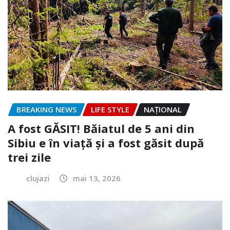
BREAKING NEWS
LIFE STYLE
NAŢIONAL
A fost GĂSIT! Băiatul de 5 ani din
Sibiu e în viață și a fost găsit după
trei zile
clujazi
mai 13, 2026