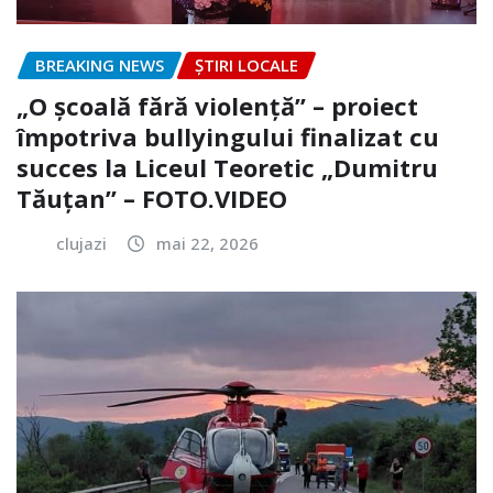
BREAKING NEWS
ȘTIRI LOCALE
„O școală fără violență” – proiect
împotriva bullyingului finalizat cu
succes la Liceul Teoretic „Dumitru
Tăuțan” – FOTO.VIDEO
clujazi
mai 22, 2026