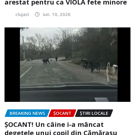
arestat pentru ca VIOLA fete minore
clujazi
iun. 10, 2026
BREAKING NEWS
ȘOCANT
ȘTIRI LOCALE
ȘOCANT! Un câine i-a mâncat
degetele unui copil din Cămărașu