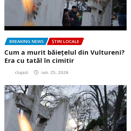
BREAKING NEWS
ȘTIRI LOCALE
Cum a murit băiețelul din Vultureni?
Era cu tatăl în cimitir
clujazi
iun. 25, 2026