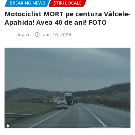
BREAKING NEWS
ȘTIRI LOCALE
Motociclist MORT pe centura Vâlcele-
Apahida! Avea 40 de ani! FOTO
clujazi
apr. 16, 2026