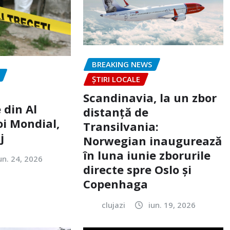
BREAKING NEWS
ȘTIRI LOCALE
Scandinavia, la un zbor
 din Al
distanță de
oi Mondial,
Transilvania:
j
Norwegian inaugurează
în luna iunie zborurile
un. 24, 2026
directe spre Oslo și
Copenhaga
clujazi
iun. 19, 2026