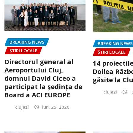
BREAKING NEWS
BREAKING NEWS
ȘTIRI LOCALE
ȘTIRI LOCALE
Directorul general al
14 proiectile
Aeroportului Cluj,
Doilea Răzb
domnul David Ciceo a
găsite la Clu
participat la ședința de
clujazi
i
Board a ACI EUROPE
clujazi
iun. 25, 2026