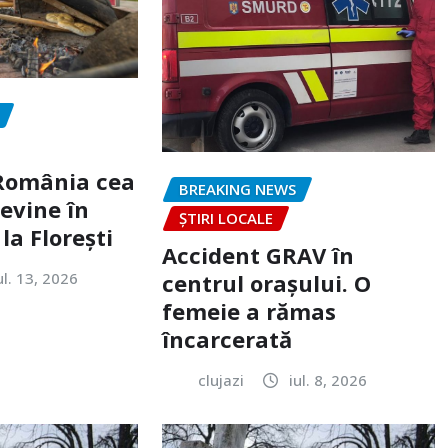
„România cea
BREAKING NEWS
evine în
ȘTIRI LOCALE
la Florești
Accident GRAV în
ul. 13, 2026
centrul orașului. O
femeie a rămas
încarcerată
clujazi
iul. 8, 2026