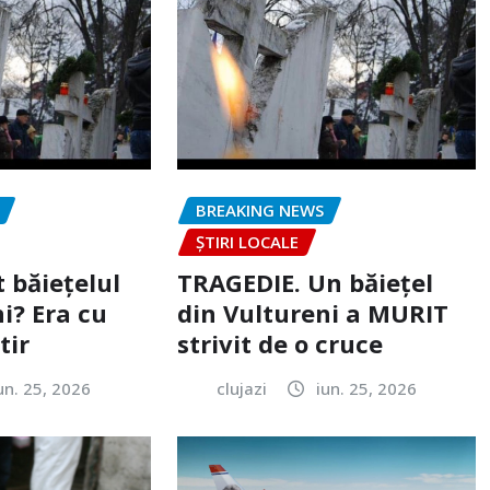
BREAKING NEWS
ȘTIRI LOCALE
 băiețelul
TRAGEDIE. Un băiețel
i? Era cu
din Vultureni a MURIT
tir
strivit de o cruce
un. 25, 2026
clujazi
iun. 25, 2026