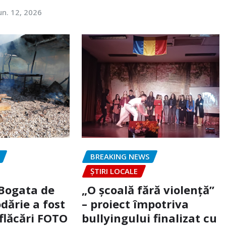
un. 12, 2026
BREAKING NEWS
ȘTIRI LOCALE
 Bogata de
„O școală fără violență”
dărie a fost
– proiect împotriva
flăcări FOTO
bullyingului finalizat cu