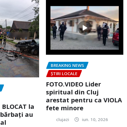
BREAKING NEWS
ȘTIRI LOCALE
FOTO.VIDEO Lider
spiritual din Cluj
arestat pentru ca VIOLA
c BLOCAT la
fete minore
 bărbați au
clujazi
iun. 10, 2026
tal