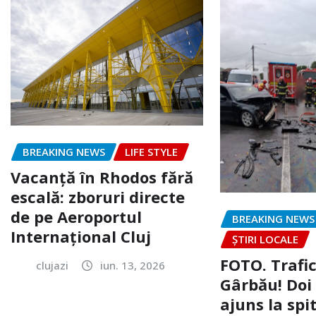
BREAKING NEWS
LIFE STYLE
Vacanță în Rhodos fără
escală: zboruri directe
de pe Aeroportul
BREAKING NEWS
Internațional Cluj
ȘTIRI LOCALE
FOTO. Trafi
clujazi
iun. 13, 2026
Gârbău! Doi
ajuns la spi