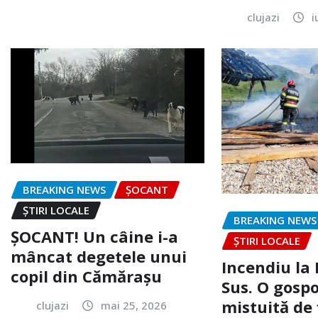
clujazi
i
BREAKING NEWS
ȘOCANT
ȘTIRI LOCALE
BREAKING NEWS
ȘOCANT! Un câine i-a
ȘTIRI LOCALE
mâncat degetele unui
Incendiu la
copil din Cămărașu
Sus. O gospo
mistuită de 
clujazi
mai 25, 2026