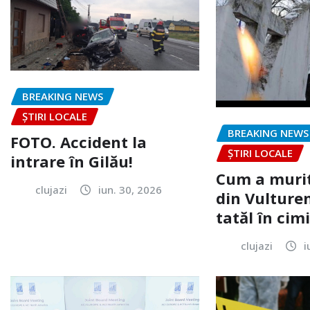
BREAKING NEWS
ȘTIRI LOCALE
BREAKING NEWS
FOTO. Accident la
ȘTIRI LOCALE
intrare în Gilău!
Cum a murit
clujazi
iun. 30, 2026
din Vulturen
tatăl în cimi
clujazi
i