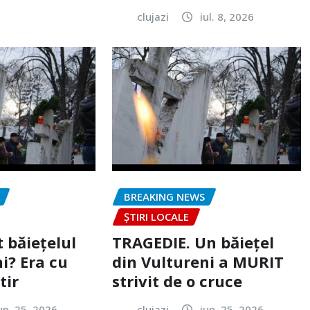
clujazi
iul. 8, 2026
BREAKING NEWS
ȘTIRI LOCALE
 băiețelul
TRAGEDIE. Un băiețel
i? Era cu
din Vultureni a MURIT
tir
strivit de o cruce
un. 25, 2026
clujazi
iun. 25, 2026