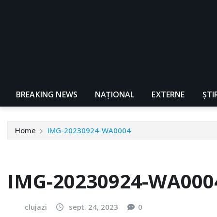
BREAKING NEWS
NAŢIONAL
EXTERNE
ȘTI
Home
IMG-20230924-WA0004
IMG-20230924-WA000
clujazi
sept. 24, 2023
0