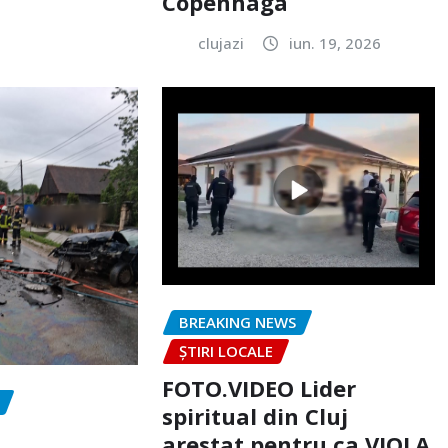
Copenhaga
clujazi
iun. 19, 2026
BREAKING NEWS
ȘTIRI LOCALE
FOTO.VIDEO Lider
spiritual din Cluj
arestat pentru ca VIOLA