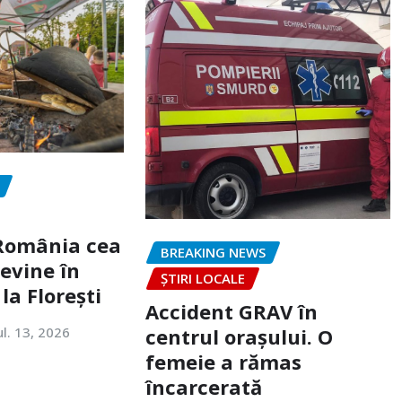
„România cea
BREAKING NEWS
evine în
ȘTIRI LOCALE
la Florești
Accident GRAV în
ul. 13, 2026
centrul orașului. O
femeie a rămas
încarcerată