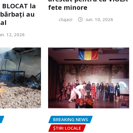
c BLOCAT la
fete minore
 bărbați au
clujazi
iun. 10, 2026
tal
un. 12, 2026
BREAKING NEWS
ȘTIRI LOCALE