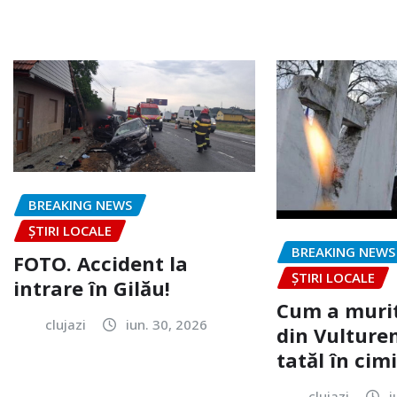
BREAKING NEWS
ȘTIRI LOCALE
BREAKING NEWS
FOTO. Accident la
ȘTIRI LOCALE
intrare în Gilău!
Cum a murit
clujazi
iun. 30, 2026
din Vulturen
tatăl în cimi
clujazi
i