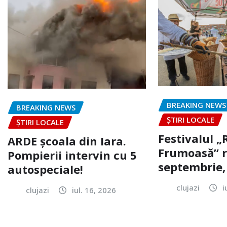
BREAKING NEWS
BREAKING NEWS
ȘTIRI LOCALE
ȘTIRI LOCALE
Festivalul 
ARDE școala din Iara.
Frumoasă” r
Pompierii intervin cu 5
septembrie, 
autospeciale!
clujazi
i
clujazi
iul. 16, 2026