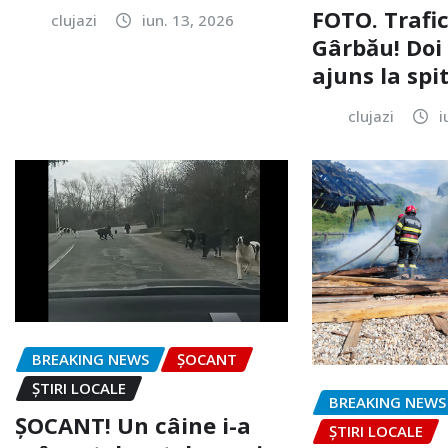
FOTO. Trafi
clujazi
iun. 13, 2026
Gârbău! Doi
ajuns la spi
clujazi
i
BREAKING NEWS
ȘOCANT
ȘTIRI LOCALE
BREAKING NEWS
ȘOCANT! Un câine i-a
ȘTIRI LOCALE