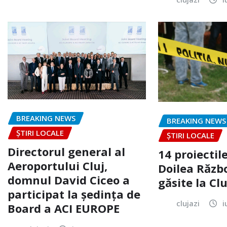
BREAKING NEWS
BREAKING NEWS
ȘTIRI LOCALE
ȘTIRI LOCALE
Directorul general al
14 proiectile
Aeroportului Cluj,
Doilea Răzb
domnul David Ciceo a
găsite la Clu
participat la ședința de
clujazi
i
Board a ACI EUROPE