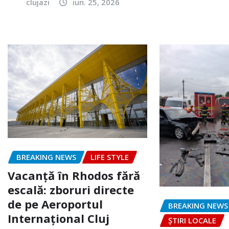
clujazi
iun. 25, 2026
BREAKING NEWS
LIFE STYLE
Vacanță în Rhodos fără
escală: zboruri directe
de pe Aeroportul
BREAKING NEWS
Internațional Cluj
ȘTIRI LOCALE