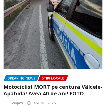
BREAKING NEWS
ȘTIRI LOCALE
Motociclist MORT pe centura Vâlcele-
Apahida! Avea 40 de ani! FOTO
clujazi
apr. 16, 2026