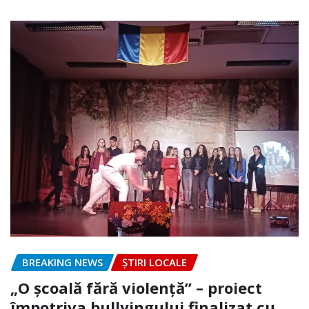
BREAKING NEWS
ȘTIRI LOCALE
„O școală fără violență” – proiect
împotriva bullyingului finalizat cu