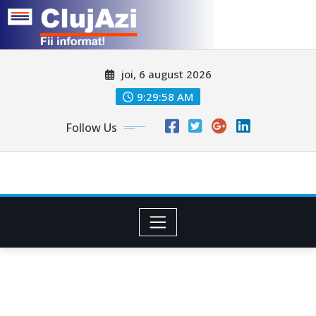
Skip
joi, 6 august 2026
to
content
9:30:01 AM
Follow Us