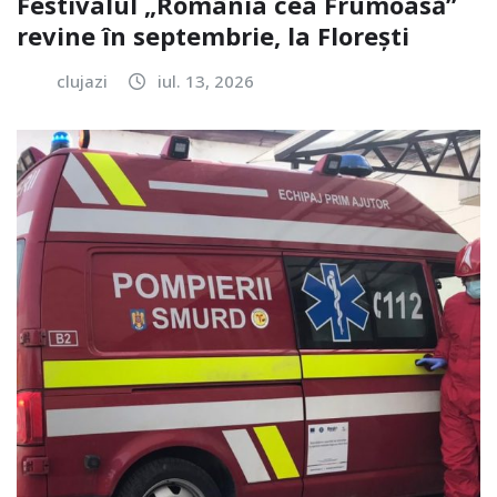
Festivalul „România cea Frumoasă”
revine în septembrie, la Florești
clujazi
iul. 13, 2026