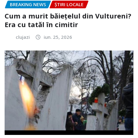
BREAKING NEWS
ȘTIRI LOCALE
Cum a murit băiețelul din Vultureni?
Era cu tatăl în cimitir
clujazi
iun. 25, 2026