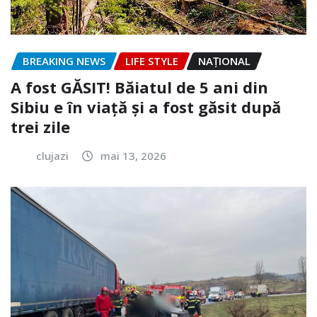
BREAKING NEWS
LIFE STYLE
NAŢIONAL
A fost GĂSIT! Băiatul de 5 ani din
Sibiu e în viață și a fost găsit după
trei zile
clujazi
mai 13, 2026