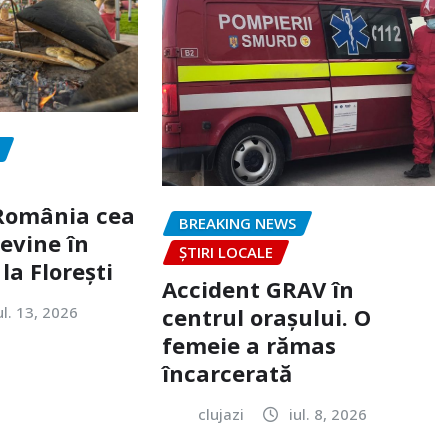
„România cea
BREAKING NEWS
evine în
ȘTIRI LOCALE
la Florești
Accident GRAV în
ul. 13, 2026
centrul orașului. O
femeie a rămas
încarcerată
clujazi
iul. 8, 2026