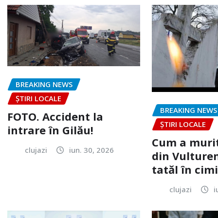
BREAKING NEWS
ȘTIRI LOCALE
BREAKING NEWS
FOTO. Accident la
ȘTIRI LOCALE
intrare în Gilău!
Cum a murit
clujazi
iun. 30, 2026
din Vulturen
tatăl în cimi
clujazi
i