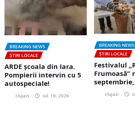
BREAKING NEWS
BREAKING NEWS
ȘTIRI LOCALE
ȘTIRI LOCALE
Festivalul 
ARDE școala din Iara.
Frumoasă” r
Pompierii intervin cu 5
septembrie, 
autospeciale!
clujazi
i
clujazi
iul. 16, 2026