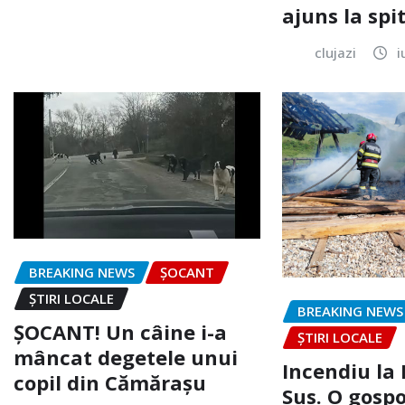
ajuns la spi
clujazi
i
BREAKING NEWS
ȘOCANT
ȘTIRI LOCALE
BREAKING NEWS
ȘOCANT! Un câine i-a
ȘTIRI LOCALE
mâncat degetele unui
Incendiu la
copil din Cămărașu
Sus. O gospo