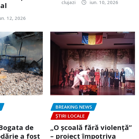
clujazi
iun. 10, 2026
tal
un. 12, 2026
BREAKING NEWS
ȘTIRI LOCALE
 Bogata de
„O școală fără violență”
dărie a fost
– proiect împotriva