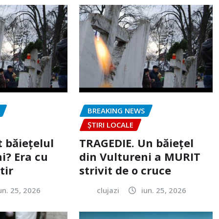
BREAKING NEWS
ȘTIRI LOCALE
 băiețelul
TRAGEDIE. Un băiețel
i? Era cu
din Vultureni a MURIT
tir
strivit de o cruce
un. 25, 2026
clujazi
iun. 25, 2026