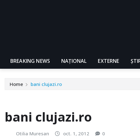
BREAKING NEWS
NAŢIONAL
EXTERNE
ȘTI
Home
bani clujazi.ro
bani clujazi.ro
Otilia Muresan
oct. 1, 2012
0