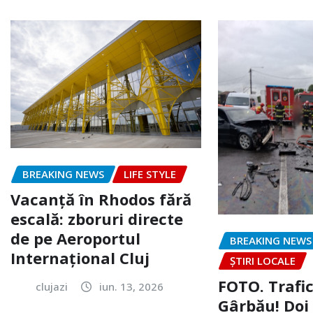
BREAKING NEWS
LIFE STYLE
Vacanță în Rhodos fără
escală: zboruri directe
de pe Aeroportul
BREAKING NEWS
Internațional Cluj
ȘTIRI LOCALE
FOTO. Trafi
clujazi
iun. 13, 2026
Gârbău! Doi