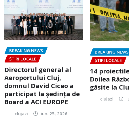
BREAKING NEWS
BREAKING NEWS
ȘTIRI LOCALE
ȘTIRI LOCALE
Directorul general al
14 proiectile
Aeroportului Cluj,
Doilea Răzb
domnul David Ciceo a
găsite la Clu
participat la ședința de
clujazi
i
Board a ACI EUROPE
clujazi
iun. 25, 2026