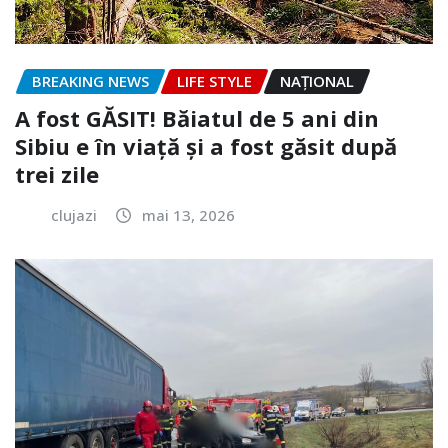
BREAKING NEWS
LIFE STYLE
NAŢIONAL
A fost GĂSIT! Băiatul de 5 ani din
Sibiu e în viață și a fost găsit după
trei zile
clujazi
mai 13, 2026