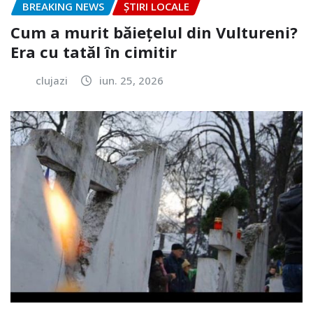
BREAKING NEWS
ȘTIRI LOCALE
Cum a murit băiețelul din Vultureni?
Era cu tatăl în cimitir
clujazi
iun. 25, 2026