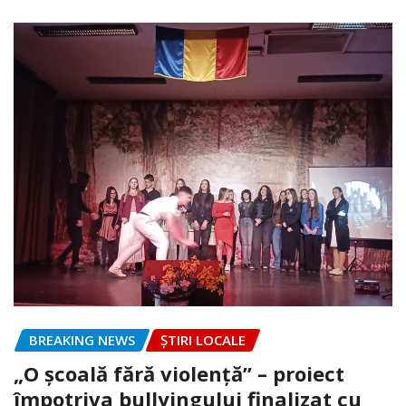
BREAKING NEWS
ȘTIRI LOCALE
„O școală fără violență” – proiect
împotriva bullyingului finalizat cu