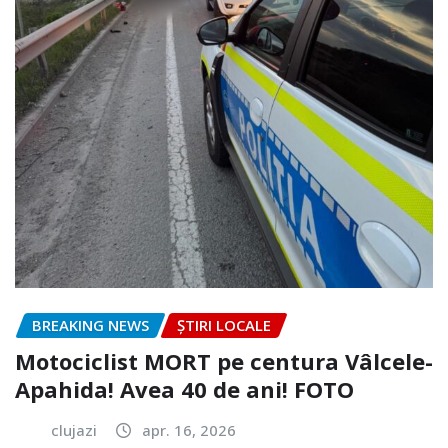
BREAKING NEWS
ȘTIRI LOCALE
Motociclist MORT pe centura Vâlcele-
Apahida! Avea 40 de ani! FOTO
clujazi
apr. 16, 2026