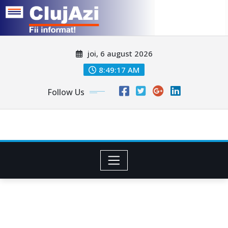
Skip
joi, 6 august 2026
to
content
8:49:20 AM
Follow Us