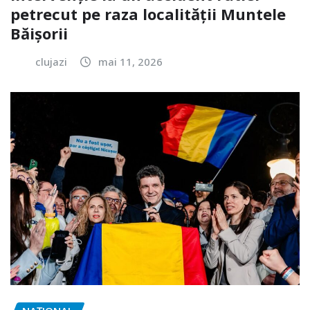
petrecut pe raza localității Muntele
Băișorii
clujazi
mai 11, 2026