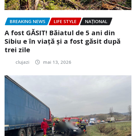
BREAKING NEWS
LIFE STYLE
NAŢIONAL
A fost GĂSIT! Băiatul de 5 ani din
Sibiu e în viață și a fost găsit după
trei zile
clujazi
mai 13, 2026