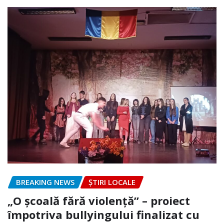
BREAKING NEWS
ȘTIRI LOCALE
„O școală fără violență” – proiect
împotriva bullyingului finalizat cu