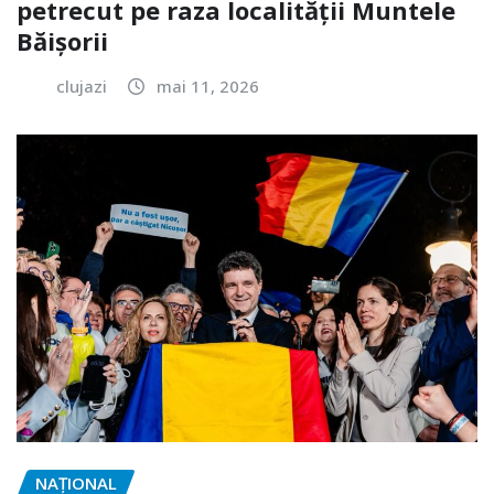
petrecut pe raza localității Muntele
Băișorii
clujazi
mai 11, 2026
NAŢIONAL