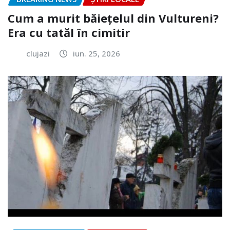
Cum a murit băiețelul din Vultureni?
Era cu tatăl în cimitir
clujazi
iun. 25, 2026