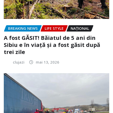
BREAKING NEWS
LIFE STYLE
NAŢIONAL
A fost GĂSIT! Băiatul de 5 ani din
Sibiu e în viață și a fost găsit după
trei zile
clujazi
mai 13, 2026