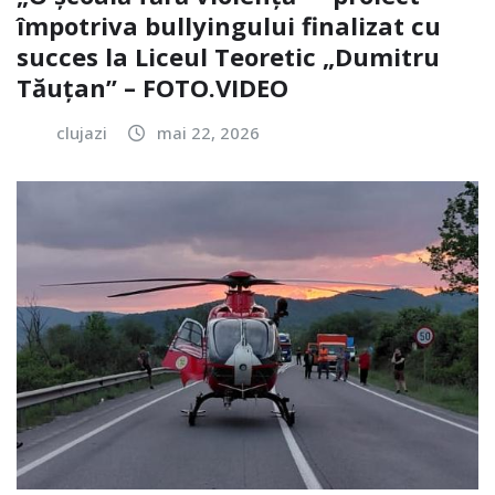
împotriva bullyingului finalizat cu
succes la Liceul Teoretic „Dumitru
Tăuțan” – FOTO.VIDEO
clujazi
mai 22, 2026