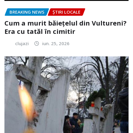
BREAKING NEWS
ȘTIRI LOCALE
Cum a murit băiețelul din Vultureni?
Era cu tatăl în cimitir
clujazi
iun. 25, 2026