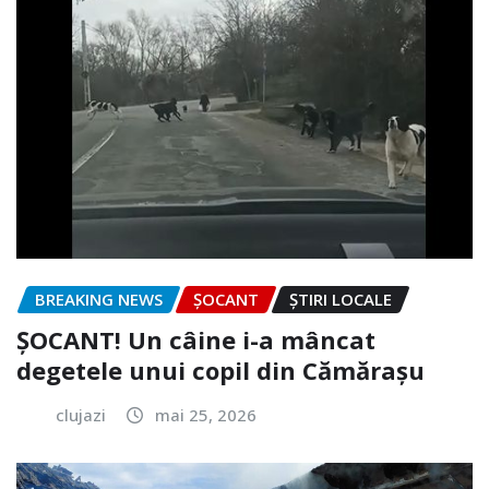
BREAKING NEWS
ȘOCANT
ȘTIRI LOCALE
ȘOCANT! Un câine i-a mâncat
degetele unui copil din Cămărașu
clujazi
mai 25, 2026