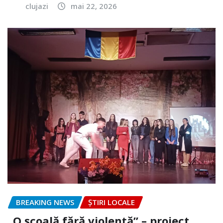
clujazi
mai 22, 2026
BREAKING NEWS
ȘTIRI LOCALE
„O școală fără violență” – proiect