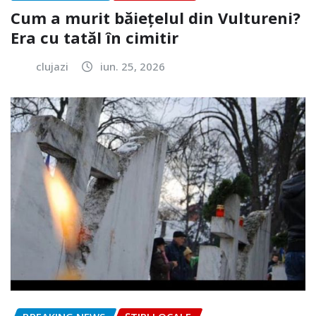
Cum a murit băiețelul din Vultureni?
Era cu tatăl în cimitir
clujazi
iun. 25, 2026