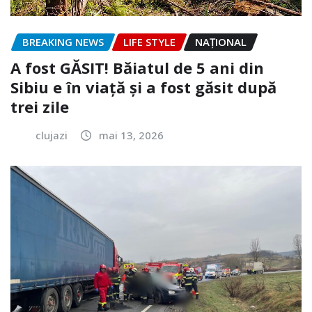
BREAKING NEWS
LIFE STYLE
NAŢIONAL
A fost GĂSIT! Băiatul de 5 ani din
Sibiu e în viață și a fost găsit după
trei zile
clujazi
mai 13, 2026