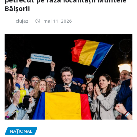
Băișorii
clujazi
mai 11, 2026
NAŢIONAL