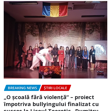
BREAKING NEWS
ȘTIRI LOCALE
„O școală fără violență” – proiect
împotriva bullyingului finalizat cu
succes la Liceul Teoretic „Dumitru